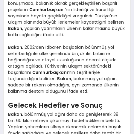
konuşmada, bakanlık olarak gerçekleştirilen başarılı
projelerin
Cumhurbaşkanı
‘nın liderliği ve kararlılığı
sayesinde hayata geçirildiğini vurguladı. Türkiye’nin
ulaşım alanında büyük ilerlemeler kaydettiğini belirten
Bakan
, yapılan yatırımların ülkenin kalkınmasına büyük
katkı sağladığını ifade etti.
Bakan
, 2002’den itibaren başlatılan bölünmüş yol
seferberliği ile ülke genelinde birçok ilin birbirine
bağlandığını ve otoyol uzunluğunun önemli ölçüde
arttığını açıkladı. Türkiye’nin ulaşım sektöründeki
başarılarını
Cumhurbaşkanı
‘nın teşrifleriyle
taçlandırdığını belirten
Bakan
, bölünmüş yol ağının
sadece bir rakam olmadığını, aynı zamanda ülkenin
kalkınma destanı olduğunu ifade etti.
Gelecek Hedefler ve Sonuç
Bakan
, bölünmüş yol ağını daha da genişleterek 38
bin 60 kilometreye çıkarmayı hedeflediklerini belirtti.
Yapılan yatırımların ülkeye ekonomik anlamda büyük
fayda sağladığını ve gelecek nesillere daha temiz bir