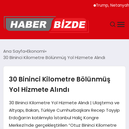
Trump, Netanyahu’ya İra
GÜNCEL
Ana Sayfa
Ekonomi
30 Bininci Kilometre Bölünmüş Yol Hizmete Alındı
YAŞAM
EKONOMI
30 Bininci Kilometre Bölünmüş
Yol Hizmete Alındı
EĞITIM
30 Bininci Kilometre Yol Hizmete Alındı | Ulaştırma ve
MAGAZIN
Altyapı, Bakan, Türkiye Cumhurbaşkanı Recep Tayyip
Erdoğan‘ın katılımıyla İstanbul Haliç Kongre
SPOR
Merkezi’nde gerçekleştirilen “Otuz Bininci Kilometre