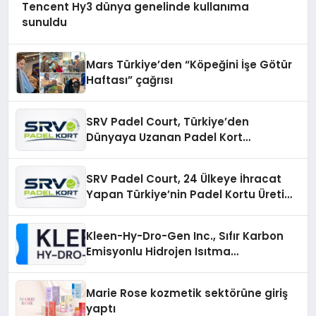
Tencent Hy3 dünya genelinde kullanıma
sunuldu
Mars Türkiye’den “Köpeğini İşe Götür
Haftası” çağrısı
SRV Padel Court, Türkiye’den
Dünyaya Uzanan Padel Kort
Üretiminde Güvenin Adresi
SRV Padel Court, 24 Ülkeye İhracat
Yapan Türkiye’nin Padel Kortu Üretim
Gücü
Kleen-Hy-Dro-Gen Inc., Sıfır Karbon
Emisyonlu Hidrojen Isıtma
Teknolojisinde ISO ve TSSA
Düzenleyici Onaylarını Aldı
Marie Rose kozmetik sektörüne giriş
yaptı