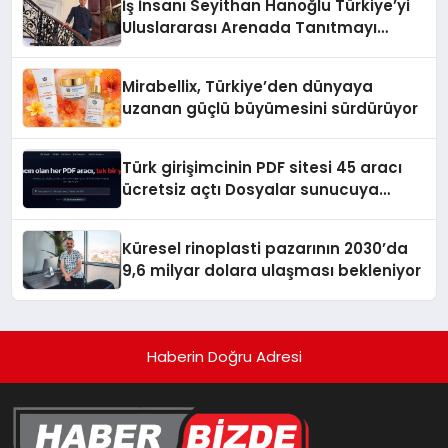
İş İnsanı Seyithan Hanoğlu Türkiye’yi
Uluslararası Arenada Tanıtmayı
Hedefliyor
Mirabellix, Türkiye’den dünyaya
uzanan güçlü büyümesini sürdürüyor
Türk girişimcinin PDF sitesi 45 aracı
ücretsiz açtı Dosyalar sunucuya
gitmiyor
Küresel rinoplasti pazarının 2030’da
9,6 milyar dolara ulaşması bekleniyor
Haberin Doğru Adresi