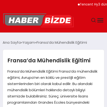
Tencent Hy3 dünya ge
GÜNCEL
Ana Sayfa
Yaşam
Fransa’da Mühendislik Eğitimi
YAŞAM
Fransa’da Mühendislik Eğitimi
EKONOMI
Fransa’da Mühendislik Eğitimi Fransa’da mühendislik
EĞITIM
eğitimi, Avrupa’nın en köklü ve prestijli eğitim
sistemlerinden biri olarak kabul edilir. Bu alandaki
MAGAZIN
mühendislik bölümleri hakkında detaylı bilgiyi
sitemizde bulabilirsiniz. Süreç; üniversite lisans
SPOR
programlarından Grandes Écoles bünyesindeki