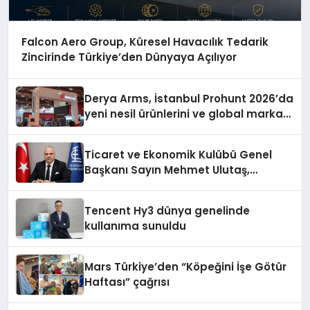
Falcon Aero Group, Küresel Havacılık Tedarik
Zincirinde Türkiye’den Dünyaya Açılıyor
Derya Arms, İstanbul Prohunt 2026’da
yeni nesil ürünlerini ve global marka
vizyonunu sergiledi
Ticaret ve Ekonomik Kulübü Genel
Başkanı Sayın Mehmet Ulutaş,
ekonomiye dair yaptığı açıklamada
şunları kaydetti:
Tencent Hy3 dünya genelinde
kullanıma sunuldu
Mars Türkiye’den “Köpeğini İşe Götür
Haftası” çağrısı