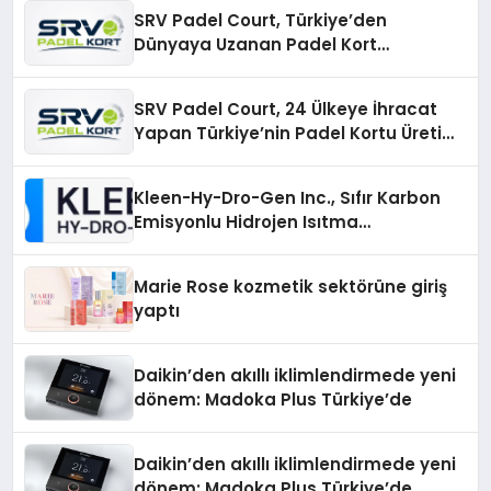
SRV Padel Court, Türkiye’den
Dünyaya Uzanan Padel Kort
Üretiminde Güvenin Adresi
SRV Padel Court, 24 Ülkeye İhracat
Yapan Türkiye’nin Padel Kortu Üretim
Gücü
Kleen-Hy-Dro-Gen Inc., Sıfır Karbon
Emisyonlu Hidrojen Isıtma
Teknolojisinde ISO ve TSSA
Düzenleyici Onaylarını Aldı
Marie Rose kozmetik sektörüne giriş
yaptı
Daikin’den akıllı iklimlendirmede yeni
dönem: Madoka Plus Türkiye’de
Daikin’den akıllı iklimlendirmede yeni
dönem: Madoka Plus Türkiye’de