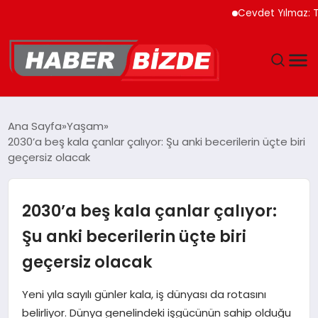
Cevdet Yılmaz: Türkiye 
GÜNCEL
Ana Sayfa
Yaşam
2030’a beş kala çanlar çalıyor: Şu anki becerilerin üçte biri
YAŞAM
geçersiz olacak
EKONOMI
2030’a beş kala çanlar çalıyor:
EĞITIM
Şu anki becerilerin üçte biri
geçersiz olacak
MAGAZIN
Yeni yıla sayılı günler kala, iş dünyası da rotasını
SPOR
belirliyor. Dünya genelindeki işgücünün sahip olduğu