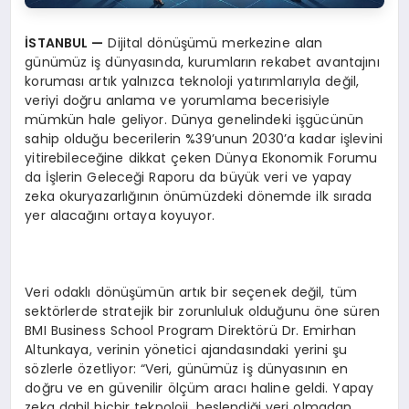
İSTANBUL
—
Dijital dönüşümü merkezine alan
günümüz iş dünyasında, kurumların rekabet avantajını
koruması artık yalnızca teknoloji yatırımlarıyla değil,
veriyi doğru anlama ve yorumlama becerisiyle
mümkün hale geliyor. Dünya genelindeki işgücünün
sahip olduğu becerilerin %39’unun 2030’a kadar işlevini
yitirebileceğine dikkat çeken Dünya Ekonomik Forumu
da İşlerin Geleceği Raporu da büyük veri ve yapay
zeka okuryazarlığının önümüzdeki dönemde ilk sırada
yer alacağını ortaya koyuyor.
Veri odaklı dönüşümün artık bir seçenek değil, tüm
sektörlerde stratejik bir zorunluluk olduğunu öne süren
BMI Business School Program Direktörü Dr. Emirhan
Altunkaya, verinin yönetici ajandasındaki yerini şu
sözlerle özetliyor: “Veri, günümüz iş dünyasının en
doğru ve en güvenilir ölçüm aracı haline geldi. Yapay
zeka dahil hiçbir teknoloji, beslendiği veri olmadan