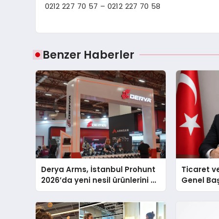
0212 227 70 57 – 0212 227 70 58
Benzer Haberler
Derya Arms, İstanbul Prohunt
Ticaret v
2026’da yeni nesil ürünlerini ve
Genel Ba
global marka vizyonunu
Ulutaş, e
sergiledi
açıklamad