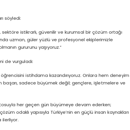
 söyledi:
 sektöre istikrarlı, güvenilir ve kurumsal bir çözüm ortağı
nda uzman, güler yüzlü ve profesyonel ekiplerimizle
r olmanın gururunu yaşıyoruz.”
i de vurguladı:
te öğrencisini istihdama kazandırıyoruz. Onlara hem deneyim
in başarı, sadece büyümek değil; gençlere, işletmelere ve
 mottosuyla her geçen gün büyümeye devam ederken;
 çözüm odaklı yapısıyla Türkiye’nin en güçlü insan kaynakları
lerliyor.