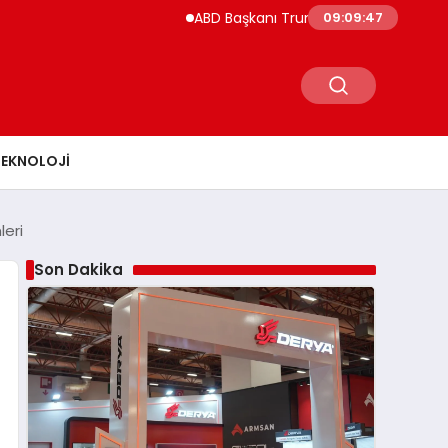
ABD Başkanı Trump’ın Helikopteri Havada Te
09:09:48
TEKNOLOJI
eri
Son Dakika