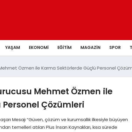
YAŞAM
EKONOMI
EĞITIM
MAGAZIN
SPOR
u Mehmet Özmen ile Karma Sektörlerde Güçlü Personel Çözüml
Kurucusu Mehmet Özmen ile
 Personel Çözümleri
şarı Mesajı “Güven, çözüm ve kurumsallık ilkesiyle büyüyen
an temelleri atılan Plus İnsan Kaynakları, kısa sürede