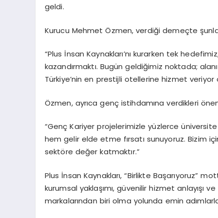
geldi.
Kurucu Mehmet Özmen, verdiği demeçte şunları
“Plus İnsan Kaynakları’nı kurarken tek hedefimiz,
kazandırmaktı. Bugün geldiğimiz noktada; alanı
Türkiye’nin en prestijli otellerine hizmet veriyo
Özmen, ayrıca genç istihdamına verdikleri önem
“Genç Kariyer projelerimizle yüzlerce üniversi
hem gelir elde etme fırsatı sunuyoruz. Bizim iç
sektöre değer katmaktır.”
Plus İnsan Kaynakları, “Birlikte Başarıyoruz”
kurumsal yaklaşımı, güvenilir hizmet anlayışı ve
markalarından biri olma yolunda emin adımlarla i