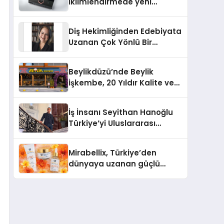
iklimlendirmede yeni
dönem: Madoka Plus
Türkiye’de
Diş Hekimliğinden Edebiyata
Uzanan Çok Yönlü Bir
Yaşam: Yeşim Şahin Yaman
Beylikdüzü’nde Beylik
İşkembe, 20 Yıldır Kalite ve
Lezzetin Değişmeyen Adresi
İş İnsanı Seyithan Hanoğlu
Türkiye’yi Uluslararası
Arenada Tanıtmayı
Hedefliyor
Mirabellix, Türkiye’den
dünyaya uzanan güçlü
büyümesini sürdürüyor