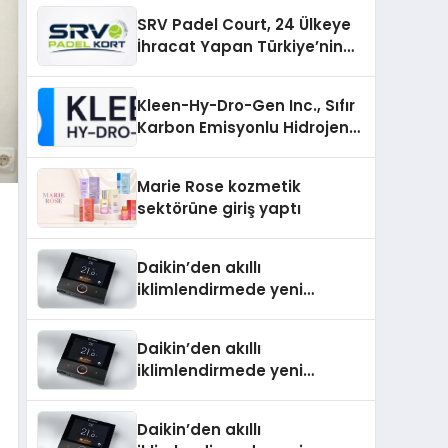
Üretiminde Güvenin Adresi
SRV Padel Court, 24 Ülkeye
İhracat Yapan Türkiye’nin
Padel Kortu Üretim Gücü
Kleen-Hy-Dro-Gen Inc., Sıfır
Karbon Emisyonlu Hidrojen
Isıtma Teknolojisinde ISO ve
TSSA Düzenleyici Onaylarını
Marie Rose kozmetik
Aldı
sektörüne giriş yaptı
Daikin’den akıllı
iklimlendirmede yeni
dönem: Madoka Plus
Türkiye’de
Daikin’den akıllı
iklimlendirmede yeni
dönem: Madoka Plus
Türkiye’de
Daikin’den akıllı