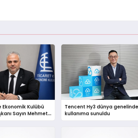
e Ekonomik Kulübü
Tencent Hy3 dünya genelind
şkanı Sayın Mehmet
kullanıma sunuldu
konomiye dair yaptığı
a şunları kaydetti: