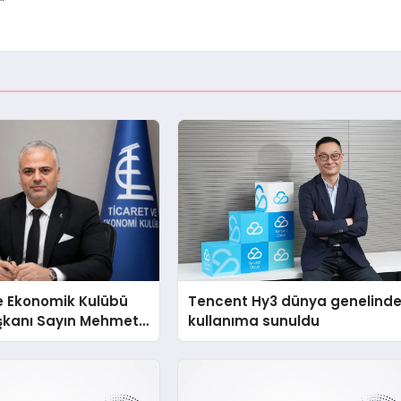
”
e Ekonomik Kulübü
Tencent Hy3 dünya genelind
şkanı Sayın Mehmet
kullanıma sunuldu
konomiye dair yaptığı
a şunları kaydetti: