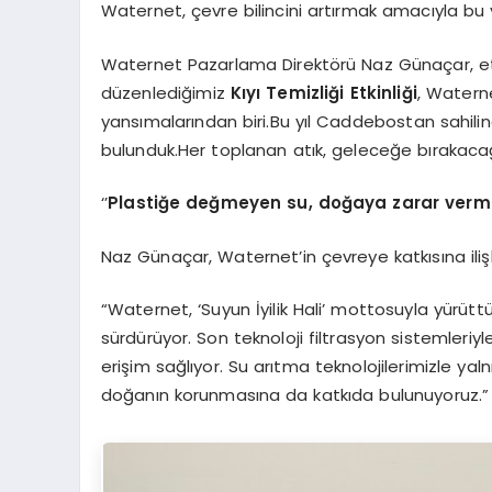
Waternet, çevre bilincini artırmak amacıyla bu yıl
Waternet Pazarlama Direktörü Naz Günaçar, etkinli
düzenlediğimiz
Kıyı Temizliği Etkinliği
, Waterne
yansımalarından biri.Bu yıl Caddebostan sahili
bulunduk.Her toplanan atık, geleceğe bırakaca
‘’
Plasti
ğe değmeyen su, doğaya zarar ver
Naz Günaçar, Waternet’in çevreye katkısına ilişki
“Waternet, ‘Suyun İyilik Hali’ mottosuyla yürüttü
sürdürüyor. Son teknoloji filtrasyon sistemleri
erişim sağlıyor. Su arıtma teknolojilerimizle y
doğanın korunmasına da katkıda bulunuyoruz.”