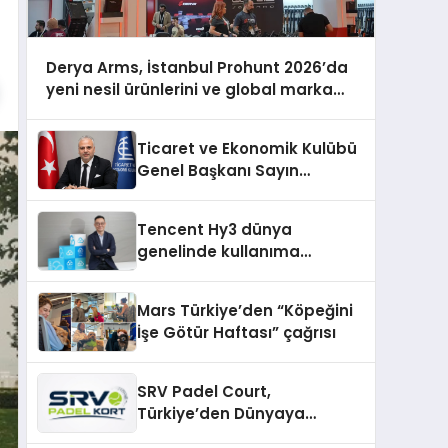
Derya Arms, İstanbul Prohunt 2026’da
yeni nesil ürünlerini ve global marka
vizyonunu sergiledi
Ticaret ve Ekonomik Kulübü
Genel Başkanı Sayın
Mehmet Ulutaş, ekonomiye
dair yaptığı açıklamada
Tencent Hy3 dünya
şunları kaydetti:
genelinde kullanıma
sunuldu
Mars Türkiye’den “Köpeğini
İşe Götür Haftası” çağrısı
SRV Padel Court,
Türkiye’den Dünyaya
Uzanan Padel Kort