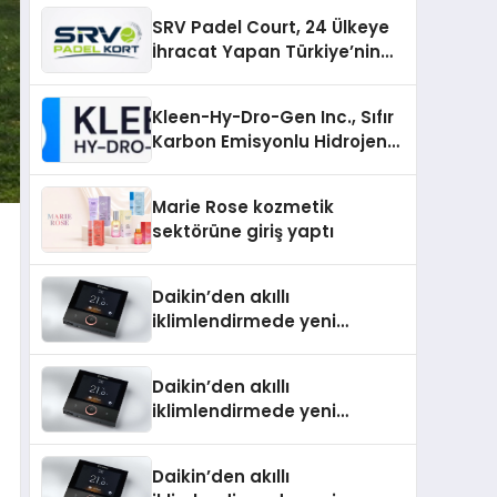
Üretiminde Güvenin Adresi
SRV Padel Court, 24 Ülkeye
İhracat Yapan Türkiye’nin
Padel Kortu Üretim Gücü
Kleen-Hy-Dro-Gen Inc., Sıfır
Karbon Emisyonlu Hidrojen
Isıtma Teknolojisinde ISO ve
TSSA Düzenleyici Onaylarını
Marie Rose kozmetik
Aldı
sektörüne giriş yaptı
Daikin’den akıllı
iklimlendirmede yeni
dönem: Madoka Plus
Türkiye’de
Daikin’den akıllı
iklimlendirmede yeni
dönem: Madoka Plus
Türkiye’de
Daikin’den akıllı