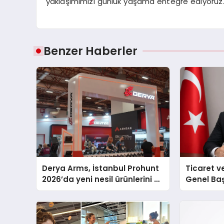
yaklaşımımızı günlük yaşama entegre ediyoruz.
Benzer Haberler
Derya Arms, İstanbul Prohunt
Ticaret v
2026’da yeni nesil ürünlerini ve
Genel Ba
global marka vizyonunu
Ulutaş, e
sergiledi
açıklamad