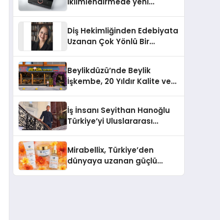
iklimlendirmede yeni
dönem: Madoka Plus
Türkiye’de
Diş Hekimliğinden Edebiyata
Uzanan Çok Yönlü Bir
Yaşam: Yeşim Şahin Yaman
Beylikdüzü’nde Beylik
İşkembe, 20 Yıldır Kalite ve
Lezzetin Değişmeyen Adresi
İş İnsanı Seyithan Hanoğlu
Türkiye’yi Uluslararası
Arenada Tanıtmayı
Hedefliyor
Mirabellix, Türkiye’den
dünyaya uzanan güçlü
büyümesini sürdürüyor