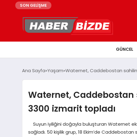
SON GELİŞME
GÜNCEL
Ana Sayfa
Yaşam
Waternet, Caddebostan sahilind
Waternet, Caddebostan s
3300 izmarit topladı
Suyun iyiliğini doğayla buluşturan Waternet ekibi,
sağladı. 50 kişilik grup, 18 Ekim’de Caddebostan 