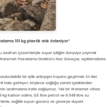
talama 101 kg plastik atık önleniyor”
unu azaltan çözümleriyle suyun iyiliğini dünyaya yaymak
en Waternet Pazarlama Direktörü Naz Günaçar, açıklamalarını
rülebilir bir iyilik anlayışını hayata geçirmek. En ileri
li hale getiriyor; böylece sağlığa zararlı içeriklerden
inin azalmasına katkı sağlıyoruz. Tek bir Waternet cihazı
 kg karbon salımı, 0,6 litre petrol ve 6.048 litre su
mlerle, sağlıklı suyun gücünü ve çevreye duyarlı