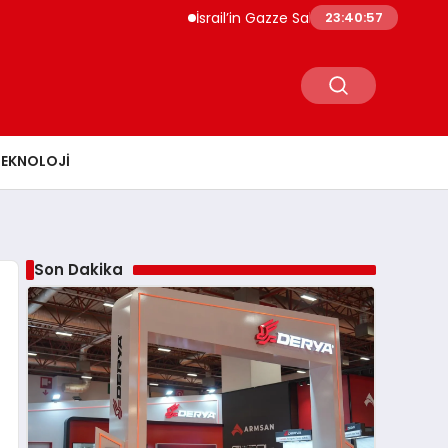
İsrail’in Gazze Saldırılarında Can Kaybı 73 Bin 38
23:40:59
TEKNOLOJI
Son Dakika