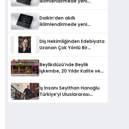
iklimlendirmede yeni
dönem: Madoka Plus
Türkiye’de
Daikin’den akıllı
iklimlendirmede yeni
dönem: Madoka Plus
Türkiye’de
Diş Hekimliğinden Edebiyata
Uzanan Çok Yönlü Bir
Yaşam: Yeşim Şahin Yaman
Beylikdüzü’nde Beylik
İşkembe, 20 Yıldır Kalite ve
Lezzetin Değişmeyen Adresi
İş İnsanı Seyithan Hanoğlu
Türkiye’yi Uluslararası
Arenada Tanıtmayı
Hedefliyor