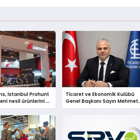
s, İstanbul Prohunt
Ticaret ve Ekonomik Kulübü
ni nesil ürünlerini ve
Genel Başkanı Sayın Mehmet
arka vizyonunu
Ulutaş, ekonomiye dair yaptığ
açıklamada şunları kaydetti: