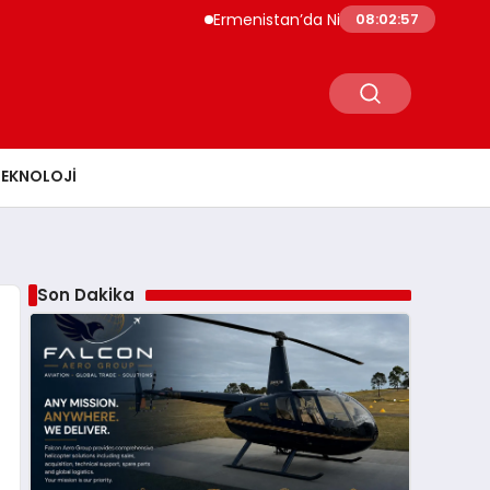
Ermenistan’da Nikol Paşinyan Hükümet İstif
08:02:58
TEKNOLOJI
Son Dakika