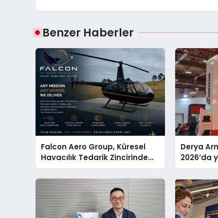
Benzer Haberler
Falcon Aero Group, Küresel
Derya Arm
Havacılık Tedarik Zincirinde
2026’da ye
Türkiye’den Dünyaya Açılıyor
global m
sergiledi