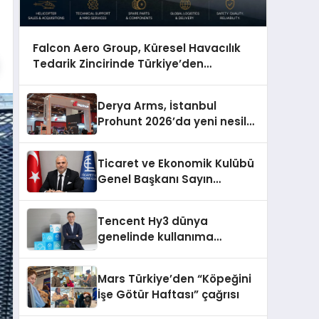
Falcon Aero Group, Küresel Havacılık
Tedarik Zincirinde Türkiye’den
Dünyaya Açılıyor
Derya Arms, İstanbul
Prohunt 2026’da yeni nesil
ürünlerini ve global marka
vizyonunu sergiledi
Ticaret ve Ekonomik Kulübü
Genel Başkanı Sayın
Mehmet Ulutaş, ekonomiye
dair yaptığı açıklamada
Tencent Hy3 dünya
şunları kaydetti:
genelinde kullanıma
sunuldu
Mars Türkiye’den “Köpeğini
İşe Götür Haftası” çağrısı