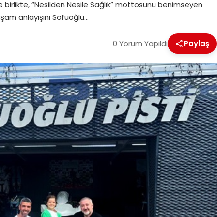
iyle birlikte, “Nesilden Nesile Sağlık” mottosunu benimseyen
yaşam anlayışını Sofuoğlu…
0 Yorum Yapıldı
Paylaş