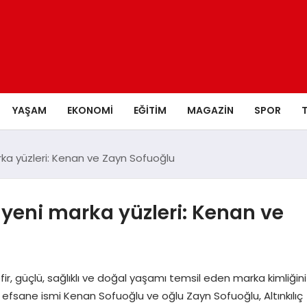
YAŞAM
EKONOMI
EĞITIM
MAGAZIN
SPOR
marka yüzleri: Kenan ve Zayn Sofuoğlu
in yeni marka yüzleri: Kenan ve
 Kefir, güçlü, sağlıklı ve doğal yaşamı temsil eden marka kimliğini
ının efsane ismi Kenan Sofuoğlu ve oğlu Zayn Sofuoğlu, Altınkılıç