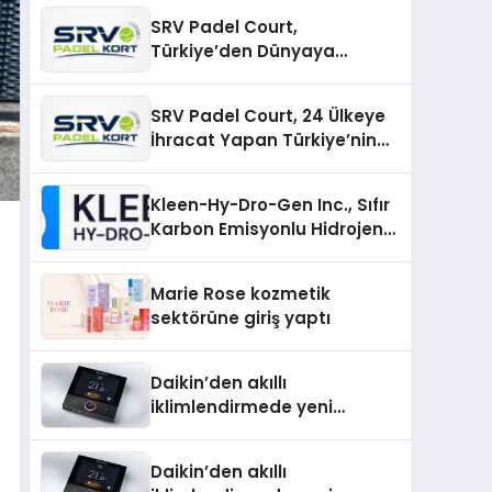
SRV Padel Court,
Türkiye’den Dünyaya
Uzanan Padel Kort
Üretiminde Güvenin Adresi
SRV Padel Court, 24 Ülkeye
İhracat Yapan Türkiye’nin
Padel Kortu Üretim Gücü
Kleen-Hy-Dro-Gen Inc., Sıfır
Karbon Emisyonlu Hidrojen
Isıtma Teknolojisinde ISO ve
TSSA Düzenleyici Onaylarını
Marie Rose kozmetik
Aldı
sektörüne giriş yaptı
Daikin’den akıllı
iklimlendirmede yeni
dönem: Madoka Plus
Türkiye’de
Daikin’den akıllı