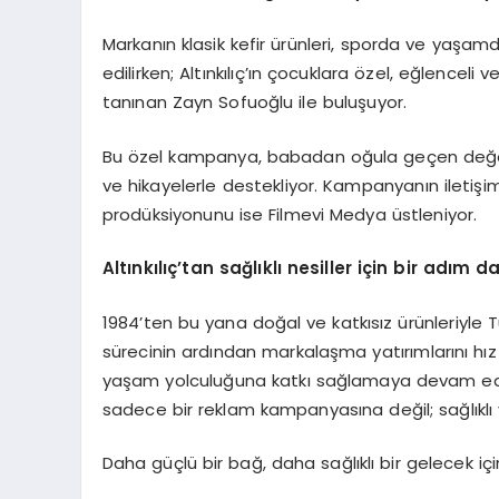
Markanın klasik kefir ürünleri, sporda ve yaşam
edilirken; Altınkılıç’ın çocuklara özel, eğlenceli 
tanınan Zayn Sofuoğlu ile buluşuyor.
Bu özel kampanya, babadan oğula geçen değerle
ve hikayelerle destekliyor. Kampanyanın ileti
prodüksiyonunu ise Filmevi Medya üstleniyor.
Altınkılıç’tan sağlıklı nesiller için bir adım 
1984’ten bu yana doğal ve katkısız ürünleriyle Tü
sürecinin ardından markalaşma yatırımlarını hız 
yaşam yolculuğuna katkı sağlamaya devam ede
sadece bir reklam kampanyasına değil; sağlıkl
Daha güçlü bir bağ, daha sağlıklı bir gelecek için: