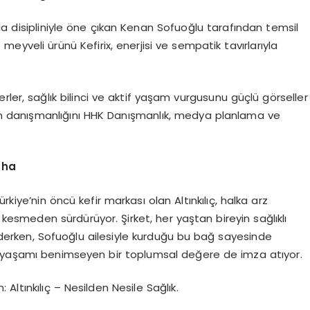
da disipliniyle öne çıkan Kenan Sofuoğlu tarafından temsil
ve meyveli ürünü Kefirix, enerjisi ve sempatik tavırlarıyla
r, sağlık bilinci ve aktif yaşam vurgusunu güçlü görseller
şim danışmanlığını HHK Danışmanlık, medya planlama ve
daha
rkiye’nin öncü kefir markası olan Altınkılıç, halka arz
kesmeden sürdürüyor. Şirket, her yaştan bireyin sağlıklı
rken, Sofuoğlu ailesiyle kurduğu bu bağ sayesinde
ı yaşamı benimseyen bir toplumsal değere de imza atıyor.
 Altınkılıç – Nesilden Nesile Sağlık.