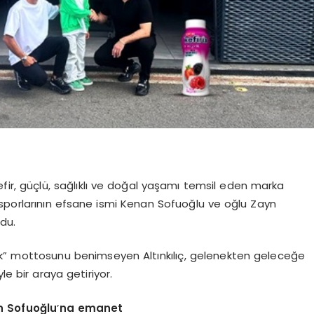
ıç Kefir, güçlü, sağlıklı ve doğal yaşamı temsil eden marka
otor sporlarının efsane ismi Kenan Sofuoğlu ve oğlu Zayn
ldu.
Sağlık” mottosunu benimseyen Altınkılıç, gelenekten geleceğe
le bir araya getiriyor.
yn Sofuoğlu
’
na emanet