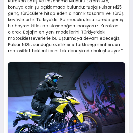
Kuralkan Satış ve Pazarlama Müdürü Ekrem Ata,
konuya dair şu açıklamada bulundu: “Bajaj Pulsar N125,
genç sürücülere hitap eden dinamik tasarımı ve sürüş
keyfiyle artık Türkiye’de. Bu modelin, kısa sürede geniş
bir hayran kitlesine ulaşacağına inanıyoruz. Kuralkan
olarak, Bajaj’ın en yeni modellerini Türkiye’deki
motosikletseverlerle buluşturmaya devam edeceğiz.
Pulsar N125, sunduğu özelliklerle farklı segmentlerden
motosiklet beklentilerini tek deneyimde buluşturuyor.”