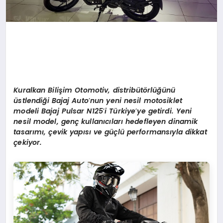
Kuralkan Bilişim Otomotiv,
distrib
üt
ö
rlüğünü
üstlendiği Bajaj Auto
’
nun yeni nesil motosiklet
modeli Bajaj Pulsar N125
’
i Türkiye
’
ye getirdi. Yeni
nesil model, genç kullanıcıları hedefleyen dinamik
tasarımı, çevik yapısı ve güçlü performansıyla dikkat
çekiyor.