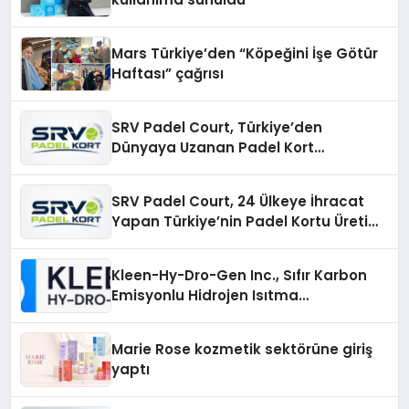
Mars Türkiye’den “Köpeğini İşe Götür
Haftası” çağrısı
SRV Padel Court, Türkiye’den
Dünyaya Uzanan Padel Kort
Üretiminde Güvenin Adresi
SRV Padel Court, 24 Ülkeye İhracat
Yapan Türkiye’nin Padel Kortu Üretim
Gücü
Kleen-Hy-Dro-Gen Inc., Sıfır Karbon
Emisyonlu Hidrojen Isıtma
Teknolojisinde ISO ve TSSA
Düzenleyici Onaylarını Aldı
Marie Rose kozmetik sektörüne giriş
yaptı