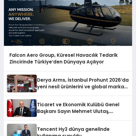
Falcon Aero Group, Küresel Havacılık Tedarik
Zincirinde Türkiye’den Dünyaya Açılıyor
Derya Arms, İstanbul Prohunt 2026’da
yeni nesil ürünlerini ve global marka
vizyonunu sergiledi
Ticaret ve Ekonomik Kulübü Genel
Başkanı Sayın Mehmet Ulutaş,
ekonomiye dair yaptığı açıklamada
şunları kaydetti:
Tencent Hy3 dünya genelinde
kullanıma sunuldu