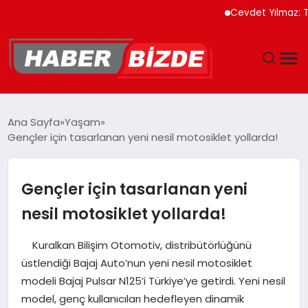
Cevdet Yılmaz: Türkiye İh
GÜNCEL
Ana Sayfa
Yaşam
Gençler için tasarlanan yeni nesil motosiklet yollarda!
YAŞAM
EKONOMI
Gençler için tasarlanan yeni
nesil motosiklet yollarda!
EĞITIM
Kuralkan Bilişim Otomotiv, distribütörlüğünü
MAGAZIN
üstlendiği Bajaj Auto’nun yeni nesil motosiklet
modeli Bajaj Pulsar N125’i Türkiye’ye getirdi. Yeni nesil
SPOR
model, genç kullanıcıları hedefleyen dinamik