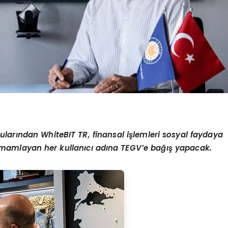
uları
ndan WhiteBIT TR, finansal i
şlemleri sosyal faydaya
amamlayan her kullanıcı adı
na TEGV’e
bağış yapacak.