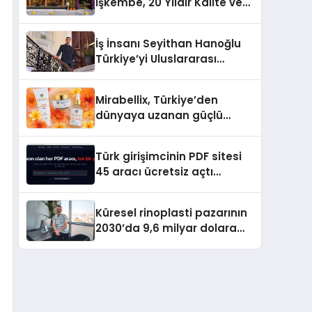
İşkembe, 20 Yıldır Kalite ve
Lezzetin Değişmeyen Adresi
İş İnsanı Seyithan Hanoğlu
Türkiye’yi Uluslararası
Arenada Tanıtmayı
Hedefliyor
Mirabellix, Türkiye’den
dünyaya uzanan güçlü
büyümesini sürdürüyor
Türk girişimcinin PDF sitesi
45 aracı ücretsiz açtı
Dosyalar sunucuya gitmiyor
Küresel rinoplasti pazarının
2030’da 9,6 milyar dolara
ulaşması bekleniyor