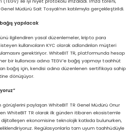
 (TEGV) ile iyi niyet protokolü imzaladı. İmza töreni,
el Müdürü Sait Tosyalı’nın katılımıyla gerçekleştirildi.
 bağış yapılacak
rünü ilgilendiren yasal düzenlemeler, kripto para
steyen kullanıcıların KYC olarak adlandırılan müşteri
ulamasını gerektiriyor. WhiteBIT TR, platformunda hesap
er bir kullanıcısı adına TEGV’e bağış yapmayı taahhüt
ılan bağış için, kendisi adına düzenlenen sertifikaya sahip
ketine dönüşüyor.
ıyoruz”
kin görüşlerini paylaşan WhiteBIT TR Genel Müdürü Onur
en WhiteBIT TR olarak ilk günden itibaren ekosistemle
 dijitalleşen ekonomisine teknolojik katkıda bulunurken,
celiklendiriyoruz. Regülasyonlarla tam uyum taahhüdüyle