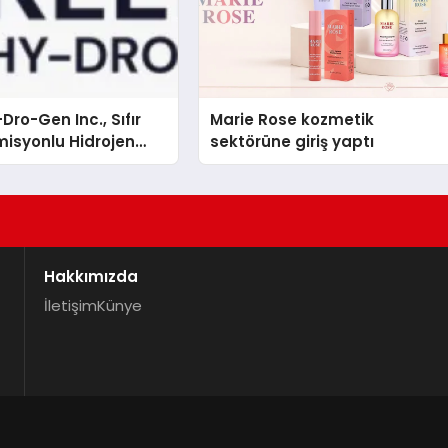
Dro-Gen Inc., Sıfır
Marie Rose kozmetik
isyonlu Hidrojen
sektörüne giriş yaptı
knolojisinde ISO ve
nleyici Onaylarını
Hakkımızda
İletişim
Künye