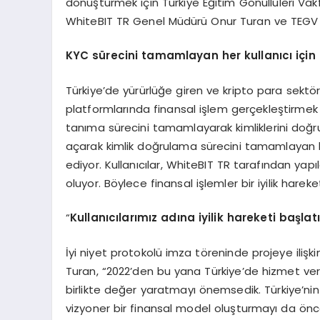
dönüştürmek için Türkiye Eğitim Gönüllüleri Vakfı
WhiteBIT TR Genel Müdürü Onur Turan ve TEGV Gen
KYC s
ürecini tamamlayan her kullanıcı için
Türkiye’de yürürlüğe giren ve kripto para sektö
platformlarında finansal işlem gerçekleştirmek i
tanıma sürecini tamamlayarak kimliklerini doğr
açarak kimlik doğrulama sürecini tamamlayan h
ediyor. Kullanıcılar, WhiteBIT TR tarafından yap
oluyor. Böylece finansal işlemler bir iyilik hare
“
Kullanıcılarımız adına iyilik hareketi başlat
İyi niyet protokolü imza töreninde projeye iliş
Turan, “2022’den bu yana Türkiye’de hizmet ver
birlikte değer yaratmayı önemsedik. Türkiye’nin
vizyoner bir finansal model oluşturmayı da ön