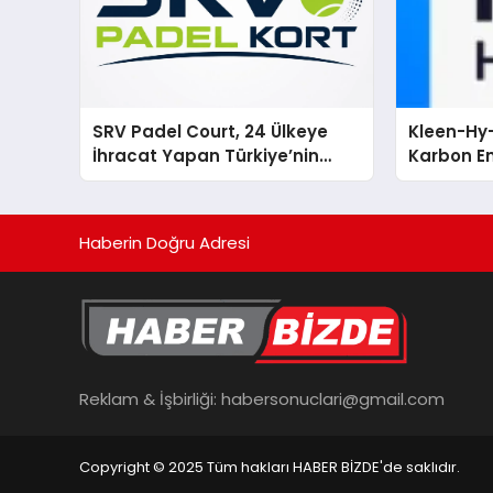
SRV Padel Court, 24 Ülkeye
Kleen-Hy-
İhracat Yapan Türkiye’nin
Karbon Em
Padel Kortu Üretim Gücü
Isıtma Te
TSSA Düze
Aldı
Haberin Doğru Adresi
Reklam & İşbirliği:
habersonuclari@gmail.com
Copyright © 2025 Tüm hakları HABER BİZDE'de saklıdır.