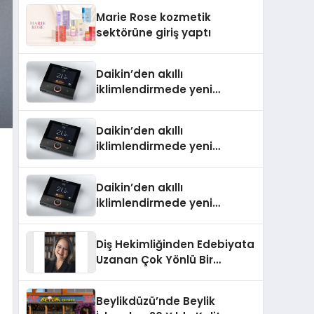
TSSA Düzenleyici Onaylarını
Marie Rose kozmetik
Aldı
sektörüne giriş yaptı
Daikin’den akıllı
iklimlendirmede yeni
dönem: Madoka Plus
Türkiye’de
Daikin’den akıllı
iklimlendirmede yeni
dönem: Madoka Plus
Türkiye’de
Daikin’den akıllı
iklimlendirmede yeni
dönem: Madoka Plus
Türkiye’de
Diş Hekimliğinden Edebiyata
Uzanan Çok Yönlü Bir
Yaşam: Yeşim Şahin Yaman
Beylikdüzü’nde Beylik