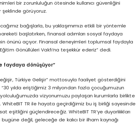
mleri bir zorunluluğun ötesinde kullanıcı güvenliğini
r şeklinde görüyoruz.
ağımız bağışlarla, bu yaklaşımımızı etkili bir yöntemle
ik hareketi başlatırken, finansal adımları sosyal faydaya
in önünü açıyor. Finansal deneyimleri toplumsal faydayla
 Eğitim Gönüllüleri Vakfı’na teşekkür ederiz” dedi.
de faydaya d
ö
nüşüyor”
işir, Türkiye Gelişir” mottosuyla faaliyet gösterdiğini
, “30 yılda eriştiğimiz 3 milyondan fazla çocuğumuzun
m yolculuğumuzda vizyonumuzu paylaşan kurumlarla birlikte
 WhiteBIT TR ile hayata geçirdiğimiz bu iş birliği sayesinde
eşitliğini güçlendireceğiz. WhiteBIT TR’ye duyarlılıkları
ca bugüne değil, geleceğe de kalıcı bir ilham kaynağı