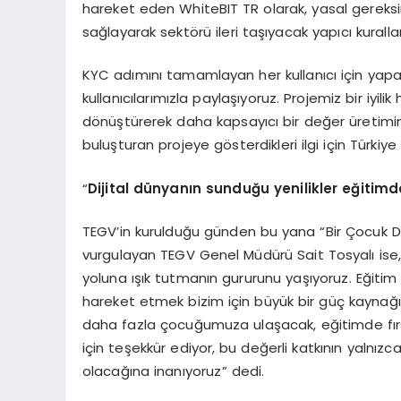
hareket eden WhiteBIT TR olarak, yasal gereksini
sağlayarak sektörü ileri taşıyacak yapıcı kuralla
KYC adımını tamamlayan her kullanıcı için yapac
kullanıcılarımızla paylaşıyoruz. Projemiz bir iyil
dönüştürerek daha kapsayıcı bir değer üretimin
buluşturan projeye gösterdikleri ilgi için Türkiye
“
Dijital dünyanın sunduğu yenilikler eğitim
TEGV’in kurulduğu günden bu yana “Bir Çocuk Değ
vurgulayan TEGV Genel Müdürü Sait Tosyalı ise
yoluna ışık tutmanın gururunu yaşıyoruz. Eğiti
hareket etmek bizim için büyük bir güç kaynağı.
daha fazla çocuğumuza ulaşacak, eğitimde fırsat 
için teşekkür ediyor, bu değerli katkının yalnız
olacağına inanıyoruz” dedi.