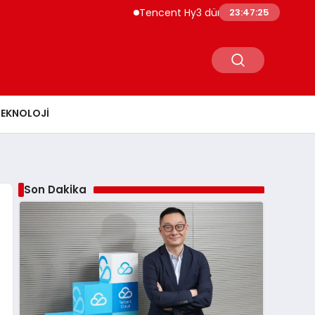
Tencent Hy3 dünya genelinde kullanıma su
23:47:26
TEKNOLOJI
Son Dakika