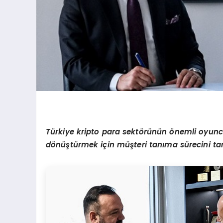
Türkiye kripto para sekt
ö
rünün
ö
nemli oyunc
d
ö
nüştürmek iç
in
m
üşteri tanıma sürecini t