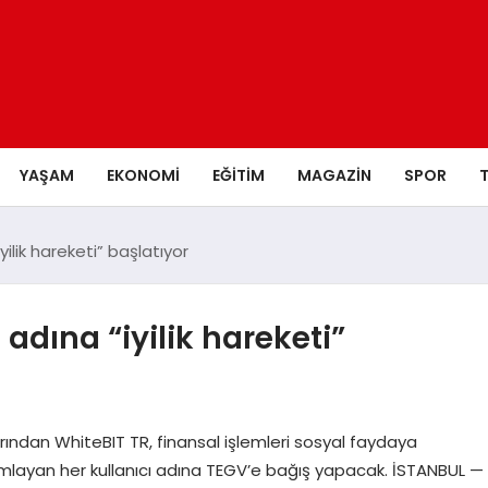
YAŞAM
EKONOMI
EĞITIM
MAGAZIN
SPOR
yilik hareketi” başlatıyor
 adına “iyilik hareketi”
ından WhiteBIT TR, finansal işlemleri sosyal faydaya
layan her kullanıcı adına TEGV’e bağış yapacak. İSTANBUL —