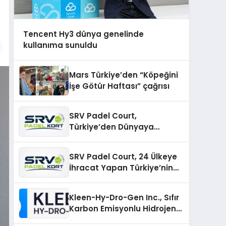
Tencent Hy3 dünya genelinde
kullanıma sunuldu
Mars Türkiye’den “Köpeğini
İşe Götür Haftası” çağrısı
SRV Padel Court,
Türkiye’den Dünyaya
Uzanan Padel Kort
Üretiminde Güvenin Adresi
SRV Padel Court, 24 Ülkeye
İhracat Yapan Türkiye’nin
Padel Kortu Üretim Gücü
Kleen-Hy-Dro-Gen Inc., Sıfır
Karbon Emisyonlu Hidrojen
Isıtma Teknolojisinde ISO ve