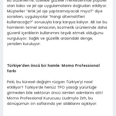
Bu düzenleme, özellikle güzellik merkezlerinde popüler
olan kalıcı ve jel oje uygulamalarını doğrudan etkiliyor.
Müşteriler “Artık jel oje yaptıramayacak mıyız?” diye
sorarken, uygulayıcılar “Hangi alternatifleri
kullanacağız?” sorusuyla karşı karşıya kalıyor. AB ise bu
hamlenin temel amacının, kozmetik ürünlerinde daha
güvenli içeriklerin kullanımını teşvik etmek olduğunu
vurguluyor. Sağlık ve güzellik arasındaki denge,
yeniden kuruluyor.
Türkiye’den
ö
ncü bir h
amle: Momo Professional
farkı
Peki, bu küresel değişim rüzgarı Türkiye’yi nasıl
etkiliyor? Türkiye’de henüz TPO yasağı yürürlüğe
girmeden bile sektörün öncü isimleri adımlarını attı!
Momo Professional Kurucusu Liudmyla Zırh, bu
dönüşümün ön saflarında yer aldıklarını açıklıyor: