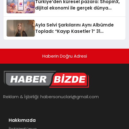
Türkiye’den küresel pazara: ShopinX,
dijital ekonomi ile gerçek dünya
alışverişini bir araya getirmeyi
hedefliyor
Ayla Selvi Şarkılarını Aynı Albümde
Topladı: “Kayıp Kasetler 1” 31
Temmuz’da Yayında
Haberin Doğru Adresi
Reklam & İşbirliği:
habersonuclari@gmail.com
Hakkımızda
İletişim
Künye