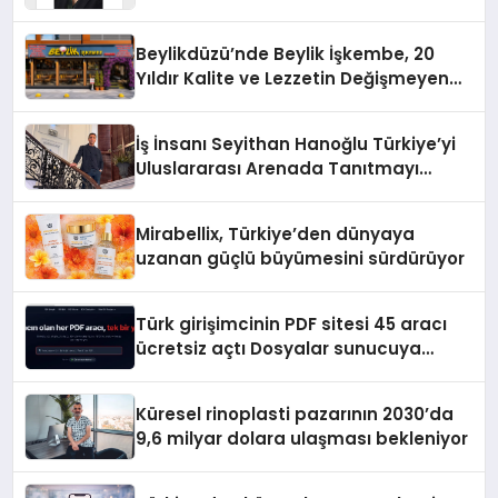
Yaman
Beylikdüzü’nde Beylik İşkembe, 20
Yıldır Kalite ve Lezzetin Değişmeyen
Adresi
İş İnsanı Seyithan Hanoğlu Türkiye’yi
Uluslararası Arenada Tanıtmayı
Hedefliyor
Mirabellix, Türkiye’den dünyaya
uzanan güçlü büyümesini sürdürüyor
Türk girişimcinin PDF sitesi 45 aracı
ücretsiz açtı Dosyalar sunucuya
gitmiyor
Küresel rinoplasti pazarının 2030’da
9,6 milyar dolara ulaşması bekleniyor