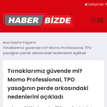
Türkiye’nin Yüksek T
GÜNCEL
Ana Sayfa
Yaşam
Tırnaklarımız güvende mi? Momo Professional, TPO
YAŞAM
yasağının perde arkasındaki nedenlerini açıkladı
EKONOMI
Tırnaklarımız güvende mi?
EĞITIM
Momo Professional, TPO
yasağının perde arkasındaki
MAGAZIN
nedenlerini açıkladı
SPOR