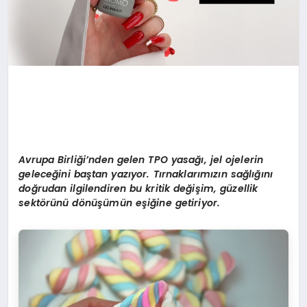
Avrupa Birliği’nden gelen TPO yasağı, jel ojelerin
geleceğini baştan yazıyor. Tırnaklarımızın sağlığını
doğrudan ilgilendiren bu kritik değiş
im, g
üzellik
sekt
ö
rünü d
ö
nüşümün eşiğine getiriyor.