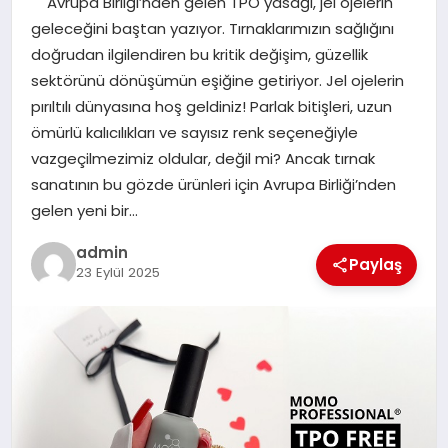
Avrupa Birliği’nden gelen TPO yasağı, jel ojelerin
TEKNOLOJI
geleceğini baştan yazıyor. Tırnaklarımızın sağlığını
doğrudan ilgilendiren bu kritik değişim, güzellik
sektörünü dönüşümün eşiğine getiriyor. Jel ojelerin
pırıltılı dünyasına hoş geldiniz! Parlak bitişleri, uzun
ömürlü kalıcılıkları ve sayısız renk seçeneğiyle
vazgeçilmezimiz oldular, değil mi? Ancak tırnak
sanatının bu gözde ürünleri için Avrupa Birliği’nden
gelen yeni bir…
admin
Paylaş
23 Eylül 2025