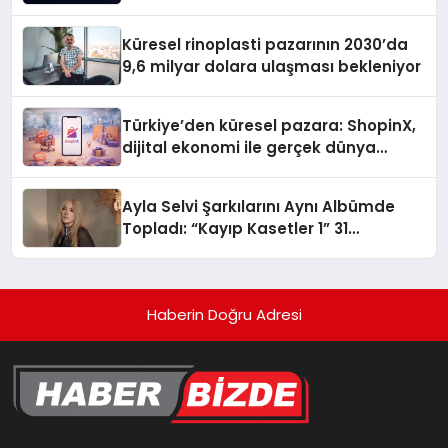
gitmiyor
Küresel rinoplasti pazarının 2030’da
9,6 milyar dolara ulaşması bekleniyor
Türkiye’den küresel pazara: ShopinX,
dijital ekonomi ile gerçek dünya
alışverişini bir araya getirmeyi
hedefliyor
Ayla Selvi Şarkılarını Aynı Albümde
Topladı: “Kayıp Kasetler 1” 31
Temmuz’da Yayında
Haberin Doğru Adresi