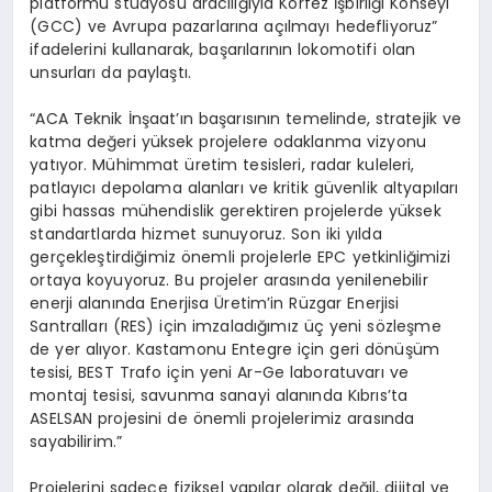
platformu stüdyosu aracılığıyla Körfez İşbirliği Konseyi
(GCC) ve Avrupa pazarlarına açılmayı hedefliyoruz”
ifadelerini kullanarak, başarılarının lokomotifi olan
unsurları da paylaştı.
“ACA Teknik İnşaat’ın başarısının temelinde, stratejik ve
katma değeri yüksek projelere odaklanma vizyonu
yatıyor. Mühimmat üretim tesisleri, radar kuleleri,
patlayıcı depolama alanları ve kritik güvenlik altyapıları
gibi hassas mühendislik gerektiren projelerde yüksek
standartlarda hizmet sunuyoruz. Son iki yılda
gerçekleştirdiğimiz önemli projelerle EPC yetkinliğimizi
ortaya koyuyoruz. Bu projeler arasında yenilenebilir
enerji alanında Enerjisa Üretim’in Rüzgar Enerjisi
Santralları (RES) için imzaladığımız üç yeni sözleşme
de yer alıyor. Kastamonu Entegre için geri dönüşüm
tesisi, BEST Trafo için yeni Ar-Ge laboratuvarı ve
montaj tesisi, savunma sanayi alanında Kıbrıs’ta
ASELSAN projesini de önemli projelerimiz arasında
sayabilirim.”
Projelerini sadece fiziksel yapılar olarak değil, dijital ve