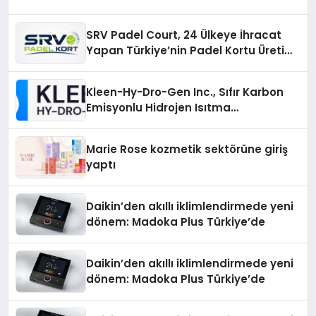
SRV Padel Court, 24 Ülkeye İhracat
Yapan Türkiye’nin Padel Kortu Üretim
Gücü
Kleen-Hy-Dro-Gen Inc., Sıfır Karbon
Emisyonlu Hidrojen Isıtma
Teknolojisinde ISO ve TSSA
Düzenleyici Onaylarını Aldı
Marie Rose kozmetik sektörüne giriş
yaptı
Daikin’den akıllı iklimlendirmede yeni
dönem: Madoka Plus Türkiye’de
Daikin’den akıllı iklimlendirmede yeni
dönem: Madoka Plus Türkiye’de