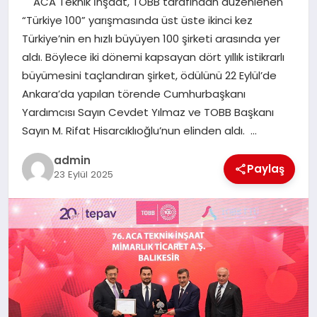
ACA Teknik İnşaat, TOBB tarafından düzenlenen
TEKNOLOJI
“Türkiye 100” yarışmasında üst üste ikinci kez
Türkiye’nin en hızlı büyüyen 100 şirketi arasında yer
aldı. Böylece iki dönemi kapsayan dört yıllık istikrarlı
büyümesini taçlandıran şirket, ödülünü 22 Eylül’de
Ankara’da yapılan törende Cumhurbaşkanı
Yardımcısı Sayın Cevdet Yılmaz ve TOBB Başkanı
Sayın M. Rifat Hisarcıklıoğlu’nun elinden aldı. …
admin
Paylaş
23 Eylül 2025