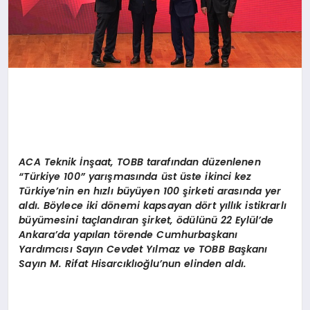
ACA Teknik İnş
aat,
TOBB
tarafından düzenlenen
“
Türkiye 100” yarış
mas
ında üst üste ikinci kez
Türkiye’nin en hızlı büyüyen 100 şirketi arasında yer
aldı. B
ö
ylece iki d
ö
nemi kapsayan d
ö
rt yıllık istikrarlı
büyümesini taçlandı
ran
şirket,
ö
dülünü 22 Eylül
’
de
Ankara’da yapılan t
ö
rende
Cumhurbaşkanı
Yardımcısı Sayın Cevdet Yılmaz ve TOBB Başkanı
Sayın M. Rifat Hisarcıklıoğlu’nun elinden aldı.