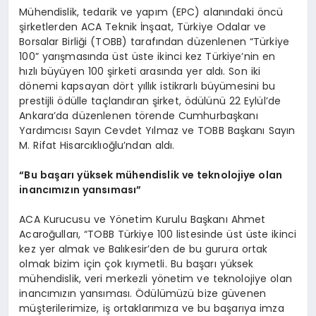
Mühendislik, tedarik ve yapım (EPC) alanındaki öncü
şirketlerden ACA Teknik İnşaat, Türkiye Odalar ve
Borsalar Birliği (TOBB) tarafından düzenlenen “Türkiye
100” yarışmasında üst üste ikinci kez Türkiye’nin en
hızlı büyüyen 100 şirketi arasında yer aldı. Son iki
dönemi kapsayan dört yıllık istikrarlı büyümesini bu
prestijli ödülle taçlandıran şirket, ödülünü 22 Eylül’de
Ankara’da düzenlenen törende Cumhurbaşkanı
Yardımcısı Sayın Cevdet Yılmaz ve TOBB Başkanı Sayın
M. Rifat Hisarcıklıoğlu’ndan aldı.
“Bu başarı
y
üksek mühendislik ve teknolojiye olan
inancımızın yansı
mas
ı”
ACA Kurucusu ve Yönetim Kurulu Başkanı Ahmet
Acaroğulları, “TOBB Türkiye 100 listesinde üst üste ikinci
kez yer almak ve Balıkesir’den de bu gurura ortak
olmak bizim için çok kıymetli. Bu başarı yüksek
mühendislik, veri merkezli yönetim ve teknolojiye olan
inancımızın yansıması. Ödülümüzü bize güvenen
müşterilerimize, iş ortaklarımıza ve bu başarıya imza