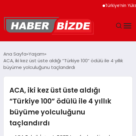
Türkiye’nin Yüksek Tek
GÜNCEL
Ana Sayfa
Yaşam
ACA, iki kez üst üste aldığı “Türkiye 100” ödülü ile 4 yıllık
YAŞAM
büyüme yolculuğunu taçlandırdı
EKONOMI
ACA, iki kez üst üste aldığı
EĞITIM
“Türkiye 100” ödülü ile 4 yıllık
büyüme yolculuğunu
MAGAZIN
taçlandırdı
SPOR