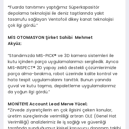
“
Fuarda tanıtımını yaptığımız Süperkapasitör
depolama teknolojisi ile deniz taşıtlarında yakıt
tasarrufu sağlayan Ventofoil dikey kanat teknolojisi
çok ilgi gördü.”
MİS OTOMASYON Şirket Sahibi Mehmet
Akyüz;
“Standımızda MIS-PICK® ve 3D kamera sistemleri ile
kutu içinden parça uygulamalarımızı sergiledik. Ayrıca
MIS-INSPECT® 2D yapay zekâ destekli çözümlerimizle
parça alma-bırakma, robot üzerinde kalite kontrol ve
hata tespit uygulamalarını tanıttık. Bunun yanında
çuval ve kutu taşıma, depaletleme uygulamalarımız
da yoğun ilgi gördü.”
MON
İTEYE Account Lead Merve Yü
cel;
”
Zirvede ziyaretçilerin en çok ilgisini çeken konular,
üretim süreçlerinde verimliliği artıran OLE (Genel Hat
Verimliliği) analizlerimiz ile iş sağlığı ve güvenliği
tarafında sunduğumuz kişisel koruyucu donanım takibi