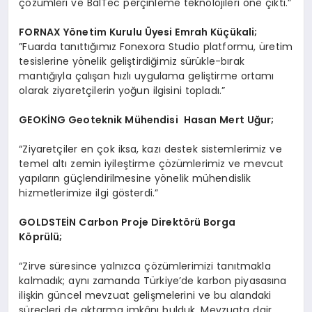
çözümleri ve BalTec perçinleme teknolojileri öne çıktı.”
FORNAX Y
ö
netim Kurulu
Ü
yesi Emrah Küçükali;
”Fuarda tanıttığımız Fonexora Studio platformu, üretim
tesislerine yönelik geliştirdiğimiz sürükle-bırak
mantığıyla çalışan hızlı uygulama geliştirme ortamı
olarak ziyaretçilerin yoğun ilgisini topladı.”
GEOK
İNG Geoteknik Mühendisi Hasan Mert Uğur;
“Ziyaretçiler en çok iksa, kazı destek sistemlerimiz ve
temel altı zemin iyileştirme çözümlerimiz ve mevcut
yapıların güçlendirilmesine yönelik mühendislik
hizmetlerimize ilgi gösterdi.”
GOLDSTE
İN Carbon Proje Direkt
ö
rü Borga
K
ö
prülü;
“Zirve süresince yalnızca çözümlerimizi tanıtmakla
kalmadık; aynı zamanda Türkiye’de karbon piyasasına
ilişkin güncel mevzuat gelişmelerini ve bu alandaki
süreçleri de aktarma imkânı bulduk. Mevzuata dair