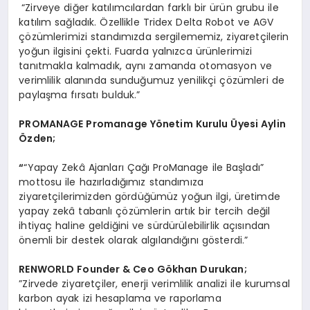
“Zirveye diğer katılımcılardan farklı bir ürün grubu ile
katılım sağladık. Özellikle Tridex Delta Robot ve AGV
çözümlerimizi standımızda sergilememiz, ziyaretçilerin
yoğun ilgisini çekti. Fuarda yalnızca ürünlerimizi
tanıtmakla kalmadık, aynı zamanda otomasyon ve
verimlilik alanında sunduğumuz yenilikçi çözümleri de
paylaşma fırsatı bulduk.”
PROMANAGE Promanage Y
ö
netim Kurulu
Ü
yesi Aylin
Özden;
“
“Yapay Zekâ Ajanları Çağı ProManage ile Başladı”
mottosu ile hazırladığımız standımıza
ziyaretçilerimizden gördüğümüz yoğun ilgi, üretimde
yapay zekâ tabanlı çözümlerin artık bir tercih değil
ihtiyaç haline geldiğini ve sürdürülebilirlik açısından
önemli bir destek olarak algılandığını gösterdi.”
RENWORLD Founder & Ceo G
ö
khan Durukan;
”Zirvede ziyaretçiler, enerji verimlilik analizi ile kurumsal
karbon ayak izi hesaplama ve raporlama