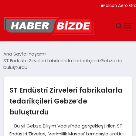
Falcon Aero Group, Küresel
GÜNCEL
Ana Sayfa
Yaşam
ST Endüstri Zirveleri fabrikalarla tedarikçileri Gebze’de
YAŞAM
buluşturdu
EKONOMI
ST Endüstri Zirveleri fabrikalarla
EĞITIM
tedarikçileri Gebze’de
buluşturdu
MAGAZIN
Bu yıl Gebze Bilişim Vadisi’nde gerçekleştirilen ST
SPOR
Endüstri Zirveleri, ‘Verimlilik Masası’ temasıyla üretici