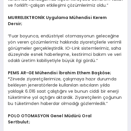
ve forklift-çalışan etkileşimi çözümlerimiz oldu.”
MURRELEKTRON
İK Uygulama Mühendisi Kerem
Dersir;
“Fuar boyunca, endüstriyel otomasyonun geleceğine
yön veren çözümlerimiz hakkında ziyaretçilerle verimli
görüşmeler gerçekleştirdik. IO-Link sistemlerimiz, saha
düzeyinde esnek haberleşme, kestirimci bakım ve veri
odaklı üretim kabiliyetiyle büyük ilgi gördü.”
PEMS AR-GE M
ühendisi İbrahim Ethem Başk
ö
se;
”
Zirvede ziyaretçilerimize, çalışmaya hazır durumda
bekleyen jeneratörlerde kullanılan ısıtıcıların yılda
yaklaşık 6.016 saat çalıştığını ve bunun ciddi bir enerji
tüketimine yol açtığını aktardık. Ziyaretçilerin çoğunun
bu tüketimden haberdar olmadığı gözlemledik.”
POLO OTOMASYON Genel Müdürü Oral
Sertbulut;