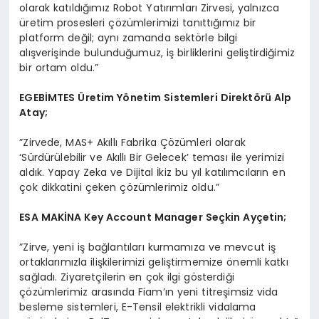
olarak katıldığımız Robot Yatırımları Zirvesi, yalnızca
üretim prosesleri çözümlerimizi tanıttığımız bir
platform değil; aynı zamanda sektörle bilgi
alışverişinde bulunduğumuz, iş birliklerini geliştirdiğimiz
bir ortam oldu.”
EGEB
İ
MTES
Ü
retim Y
ö
netim Sistemleri Direkt
ö
rü Alp
Atay;
”Zirvede, MAS+ Akıllı Fabrika Çözümleri olarak
‘Sürdürülebilir ve Akıllı Bir Gelecek’ teması ile yerimizi
aldık. Yapay Zeka ve Dijital İkiz bu yıl katılımcıların en
çok dikkatini çeken çözümlerimiz oldu.”
ESA MAKİNA Key Account Manager Seçkin Ayçetin;
”Zirve, yeni iş bağlantıları kurmamıza ve mevcut iş
ortaklarımızla ilişkilerimizi geliştirmemize önemli katkı
sağladı. Ziyaretçilerin en çok ilgi gösterdiği
çözümlerimiz arasında Fiam’ın yeni titreşimsiz vida
besleme sistemleri, E-Tensil elektrikli vidalama