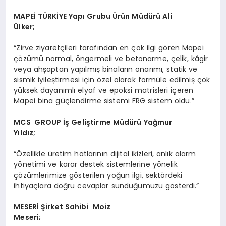
MAPE
İ T
Ü
RKİYE Yapı Grubu
Ü
rün Müdürü Ali
Ü
lker;
“Zirve ziyaretçileri tarafından en çok ilgi gören Mapei
çözümü normal, öngermeli ve betonarme, çelik, kâgir
veya ahșaptan yapılmıș binaların onarımı, statik ve
sismik iyileștirmesi için özel olarak formüle edilmiș çok
yüksek dayanımlı elyaf ve epoksi matrisleri içeren
Mapei bina güçlendirme sistemi FRG sistem oldu.”
MCS GROUP İş Geliştirme Müdürü Yağmur
Yıldız;
“Özellikle üretim hatlarının dijital ikizleri, anlık alarm
yönetimi ve karar destek sistemlerine yönelik
çözümlerimize gösterilen yoğun ilgi, sektördeki
ihtiyaçlara doğru cevaplar sunduğumuzu gösterdi.”
MESER
İ Şirket Sahibi Moiz
Meseri;