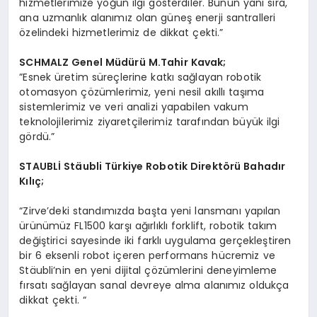
hizmetlerimize yoğun ilgi gösterdiler. Bunun yanı sıra,
ana uzmanlık alanımız olan güneş enerji santralleri
özelindeki hizmetlerimiz de dikkat çekti.”
SCHMALZ Genel Müdürü M.Tahir Kavak;
”Esnek üretim süreçlerine katkı sağlayan robotik
otomasyon çözümlerimiz, yeni nesil akıllı taşıma
sistemlerimiz ve veri analizi yapabilen vakum
teknolojilerimiz ziyaretçilerimiz tarafından büyük ilgi
gördü.”
STAUBL
İ Stäubli Türkiye Robotik Direkt
ö
rü Bahadı
r
K
ılıç;
“Zirve’deki standımızda başta yeni lansmanı yapılan
ürünümüz FL1500 karşı ağırlıklı forklift, robotik takım
değiştirici sayesinde iki farklı uygulama gerçekleştiren
bir 6 eksenli robot içeren performans hücremiz ve
Stäubli’nin en yeni dijital çözümlerini deneyimleme
fırsatı sağlayan sanal devreye alma alanımız oldukça
dikkat çekti. “