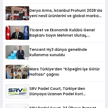
Derya Arms, İstanbul Prohunt 2026’da
yeni nesil ürünlerini ve global marka
vizyonunu sergiledi
Ticaret ve Ekonomik Kulübü Genel
Başkanı Sayın Mehmet Ulutaş,
ekonomiye dair yaptığı açıklamada
şunları kaydetti:
Tencent Hy3 dünya genelinde
kullanıma sunuldu
Mars Türkiye’den “Köpeğini İşe Götür
Haftası” çağrısı
SRV Padel Court, Türkiye’den
Dünyaya Uzanan Padel Kort
Üretiminde Güvenin Adresi