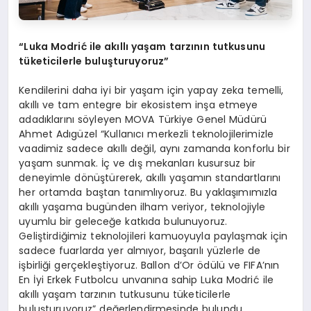
“
Luka Modri
ć
ile ak
ı
ll
ı
ya
ş
am tarz
ı
n
ı
n tutkusunu
t
ü
keticilerle bulu
ş
turuyoruz
”
Kendilerini daha iyi bir yaşam için yapay zeka temelli,
akıllı ve tam entegre bir ekosistem inşa etmeye
adadıklarını söyleyen MOVA Türkiye Genel Müdürü
Ahmet Adıgüzel “Kullanıcı merkezli teknolojilerimizle
vaadimiz sadece akıllı değil, aynı zamanda konforlu bir
yaşam sunmak. İç ve dış mekanları kusursuz bir
deneyimle dönüştürerek, akıllı yaşamın standartlarını
her ortamda baştan tanımlıyoruz. Bu yaklaşımımızla
akıllı yaşama bugünden ilham veriyor, teknolojiyle
uyumlu bir geleceğe katkıda bulunuyoruz.
Geliştirdiğimiz teknolojileri kamuoyuyla paylaşmak için
sadece fuarlarda yer almıyor, başarılı yüzlerle de
işbirliği gerçekleştiyoruz. Ballon d’Or ödülü ve FIFA’nın
En İyi Erkek Futbolcu unvanına sahip Luka Modrić ile
akıllı yaşam tarzının tutkusunu tüketicilerle
buluşturuyoruz” değerlendirmesinde bulundu.