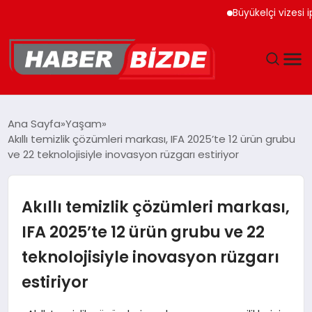
Büyükelçi vizesi iptal edi
GÜNCEL
Ana Sayfa
Yaşam
Akıllı temizlik çözümleri markası, IFA 2025’te 12 ürün grubu
YAŞAM
ve 22 teknolojisiyle inovasyon rüzgarı estiriyor
EKONOMI
Akıllı temizlik çözümleri markası,
EĞITIM
IFA 2025’te 12 ürün grubu ve 22
teknolojisiyle inovasyon rüzgarı
MAGAZIN
estiriyor
SPOR