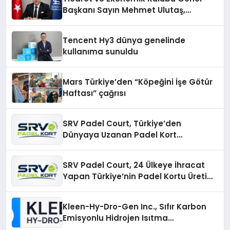
Başkanı Sayın Mehmet Ulutaş,
ekonomiye dair yaptığı açıklamada
şunları kaydetti:
Tencent Hy3 dünya genelinde
kullanıma sunuldu
Mars Türkiye’den “Köpeğini İşe Götür
Haftası” çağrısı
SRV Padel Court, Türkiye’den
Dünyaya Uzanan Padel Kort
Üretiminde Güvenin Adresi
SRV Padel Court, 24 Ülkeye İhracat
Yapan Türkiye’nin Padel Kortu Üretim
Gücü
Kleen-Hy-Dro-Gen Inc., Sıfır Karbon
Emisyonlu Hidrojen Isıtma
Teknolojisinde ISO ve TSSA