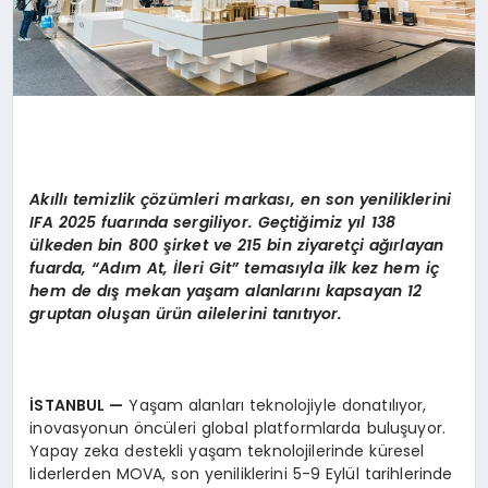
Ak
ı
ll
ı
temizlik
çö
z
ü
mleri markas
ı
, en son yeniliklerini
IFA 2025 fuar
ı
nda sergiliyor. Ge
ç
ti
ğ
imiz y
ı
l 138
ü
lkeden bin 800
ş
irket ve 215 bin ziyaret
ç
i a
ğı
rlayan
fuarda,
“
Ad
ı
m At,
İ
leri Git
”
temas
ı
yla ilk kez hem i
ç
hem de d
ış
mekan ya
ş
am alanlar
ı
n
ı
kapsayan 12
gruptan olu
ş
an
ü
r
ü
n ailelerini tan
ı
t
ı
yor.
İ
STANBUL
—
Yaşam alanları teknolojiyle donatılıyor,
inovasyonun öncüleri global platformlarda buluşuyor.
Yapay zeka destekli yaşam teknolojilerinde küresel
liderlerden MOVA, son yeniliklerini 5-9 Eylül tarihlerinde