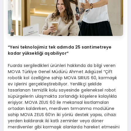
“
Yeni teknolojimiz tek ad
ı
mda 25 santimetreye
kadar y
ü
ksekli
ğ
i a
ş
abiliyor
”
Fuarda sergiledikleri ürünleri hakkında da bilgi veren
MOVA Türkiye Genel Müdürü Ahmet Adıgüzel “Çift
robotik kol özelliğine sahip MOVA SIRIUS 60, karmaşık
ev işlerini gerçekleştirebiliyor. Yenilikçi şekilde
tasarlanan temizlik kolu sayesinde geleneksel robot
süpürgelerin ulaşmakta zorlandığı köşelere kolaylıkla
erişiyor. MOVA ZEUS 60 ile mekansal kısıtlamaları
ortadan kaldırırken, merdiven tırmanma modülüne
sahip MOVA ZEUS 60’ın iki yönlü destek yapısı, cihazı
yerden kaldırarak iki katlı zeminler veya döner
merdivenler gibi karmaşık alanlarda hareket etmesini