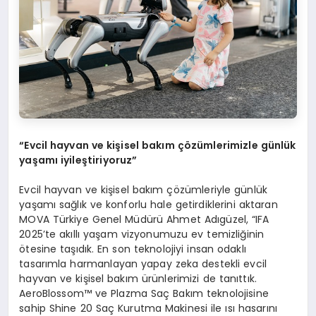
“
Evcil hayvan ve ki
ş
isel bak
ı
m
çö
z
ü
mlerimizle g
ü
nl
ü
k
ya
ş
am
ı
iyile
ş
tiriyoruz
”
Evcil hayvan ve kişisel bakım çözümleriyle günlük
yaşamı sağlık ve konforlu hale getirdiklerini aktaran
MOVA Türkiye Genel Müdürü Ahmet Adıgüzel, “IFA
2025’te akıllı yaşam vizyonumuzu ev temizliğinin
ötesine taşıdık. En son teknolojiyi insan odaklı
tasarımla harmanlayan yapay zeka destekli evcil
hayvan ve kişisel bakım ürünlerimizi de tanıttık.
AeroBlossom™ ve Plazma Saç Bakım teknolojisine
sahip Shine 20 Saç Kurutma Makinesi ile ısı hasarını