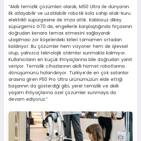
“Akıllı temizlik çözümleri olarak, M50 Ultra ile dünyanın
ilk atlayabilir ve uzatılabilir robotik kola sahip ıslak-kuru
elektrikli süpürgesine de imza attık. Kablosuz dikey
süpürgemiz G70 de, engellerle karşılaştığında fırçasının
doğrudan kenara temas etmesini sağlayarak
ulaşılması zor köşelerdeki kirleri tamamen ortadan
kaldırıyor. Bu çözümler hem vizyoner hem de işlevsel
olup, yalnızca teknolojik atılımlar sunmakla kalmıyor.
Kullanıcıların en küçük ihtiyaçlarına bile doğrudan yanıt
veriyor. Temizlik cihazlarının akıllı hizmet robotlarına
dönüşümünü hızlandırıyor. Türkiye’de en çok satanlar
arasına giren P50 Pro Ultra ürünümüzün elde ettiği
başarının da gösterdiği gibi, yerel temizlik ve akıllı
yaşam ihtiyaçlarına özel çözümler sunmaya da
devam ediyoruz.”