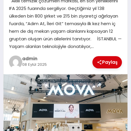
Akıllı temizlik çözümleri markası, en son yeniliklerini
TEKNOLOJI
IFA 2025 fuarında sergiliyor. Geçtiğimiz yıl 138
ülkeden bin 800 şirket ve 215 bin ziyaretçi ağırlayan
fuarda, “Adım At, İleri Git” temasıyla ilk kez hem iç
hem de dış mekan yaşam alanlarını kapsayan 12
gruptan oluşan ürün ailelerini tanıtıyor. İSTANBUL —
Yaşam alanları teknolojiyle donatılıyor,…
admin
Paylaş
08 Eylül 2025