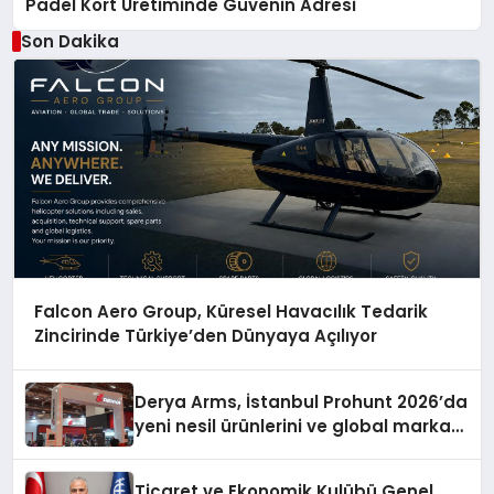
Padel Kort Üretiminde Güvenin Adresi
Son Dakika
Falcon Aero Group, Küresel Havacılık Tedarik
Zincirinde Türkiye’den Dünyaya Açılıyor
Derya Arms, İstanbul Prohunt 2026’da
yeni nesil ürünlerini ve global marka
vizyonunu sergiledi
Ticaret ve Ekonomik Kulübü Genel