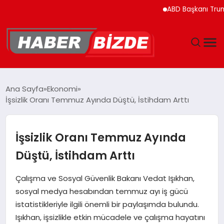
ABD Başkanı Trump’ın H
GÜNCEL
Ana Sayfa
Ekonomi
İşsizlik Oranı Temmuz Ayında Düştü, İstihdam Arttı
YAŞAM
EKONOMI
İşsizlik Oranı Temmuz Ayında
Düştü, İstihdam Arttı
EĞITIM
Çalışma ve Sosyal Güvenlik Bakanı Vedat Işıkhan,
MAGAZIN
sosyal medya hesabından temmuz ayı iş gücü
istatistikleriyle ilgili önemli bir paylaşımda bulundu.
SPOR
Işıkhan, işsizlikle etkin mücadele ve çalışma hayatını