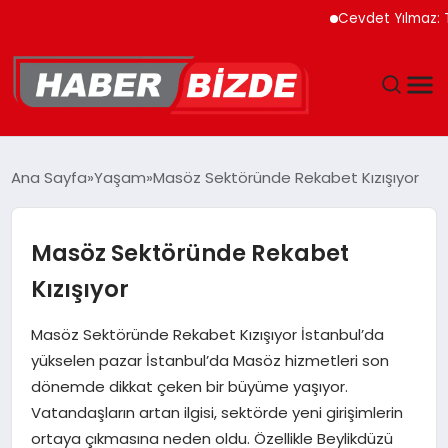
Cevdet Yılmaz: Türkiy
GÜNCEL
Ana Sayfa
Yaşam
Masöz Sektöründe Rekabet Kızışıyor
YAŞAM
Masöz Sektöründe Rekabet
EKONOMI
Kızışıyor
EĞITIM
Masöz Sektöründe Rekabet Kızışıyor İstanbul’da
yükselen pazar İstanbul’da Masöz hizmetleri son
MAGAZIN
dönemde dikkat çeken bir büyüme yaşıyor.
Vatandaşların artan ilgisi, sektörde yeni girişimlerin
SPOR
ortaya çıkmasına neden oldu. Özellikle Beylikdüzü