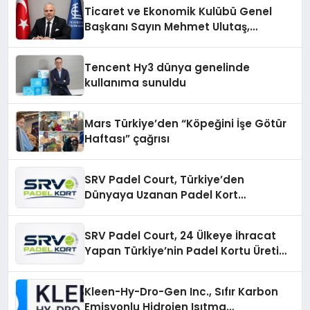
Ticaret ve Ekonomik Kulübü Genel
Başkanı Sayın Mehmet Ulutaş,
ekonomiye dair yaptığı açıklamada
şunları kaydetti:
Tencent Hy3 dünya genelinde
kullanıma sunuldu
Mars Türkiye’den “Köpeğini İşe Götür
Haftası” çağrısı
SRV Padel Court, Türkiye’den
Dünyaya Uzanan Padel Kort
Üretiminde Güvenin Adresi
SRV Padel Court, 24 Ülkeye İhracat
Yapan Türkiye’nin Padel Kortu Üretim
Gücü
Kleen-Hy-Dro-Gen Inc., Sıfır Karbon
Emisyonlu Hidrojen Isıtma