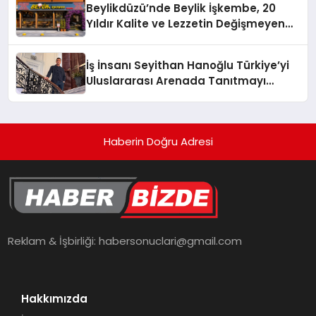
Beylikdüzü’nde Beylik İşkembe, 20
Yıldır Kalite ve Lezzetin Değişmeyen
Adresi
İş İnsanı Seyithan Hanoğlu Türkiye’yi
Uluslararası Arenada Tanıtmayı
Hedefliyor
Haberin Doğru Adresi
Reklam & İşbirliği:
habersonuclari@gmail.com
Hakkımızda