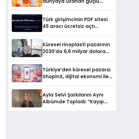
dünyaya uzanan güçlü
büyümesini sürdürüyor
Türk girişimcinin PDF sitesi
45 aracı ücretsiz açtı
Dosyalar sunucuya gitmiyor
Küresel rinoplasti pazarının
2030’da 9,6 milyar dolara
ulaşması bekleniyor
Türkiye’den küresel pazara:
ShopinX, dijital ekonomi ile
gerçek dünya alışverişini bir
araya getirmeyi hedefliyor
Ayla Selvi Şarkılarını Aynı
Albümde Topladı: “Kayıp
Kasetler 1” 31 Temmuz’da
Yayında