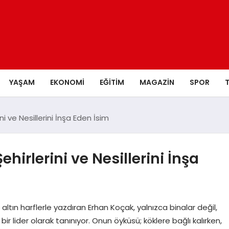
YAŞAM
EKONOMI
EĞITIM
MAGAZIN
SPOR
i ve Nesillerini İnşa Eden İsim
hirlerini ve Nesillerini İnşa
ltın harflerle yazdıran Erhan Koçak, yalnızca binalar değil,
 lider olarak tanınıyor. Onun öyküsü; köklere bağlı kalırken,