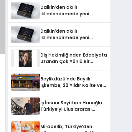
Türkiye’de
Daikin’den akıllı
iklimlendirmede yeni
dönem: Madoka Plus
Türkiye’de
Daikin’den akıllı
iklimlendirmede yeni
dönem: Madoka Plus
Türkiye’de
Diş Hekimliğinden Edebiyata
Uzanan Çok Yönlü Bir
Yaşam: Yeşim Şahin Yaman
Beylikdüzü’nde Beylik
İşkembe, 20 Yıldır Kalite ve
Lezzetin Değişmeyen Adresi
İş İnsanı Seyithan Hanoğlu
Türkiye’yi Uluslararası
Arenada Tanıtmayı
Hedefliyor
Mirabellix, Türkiye’den