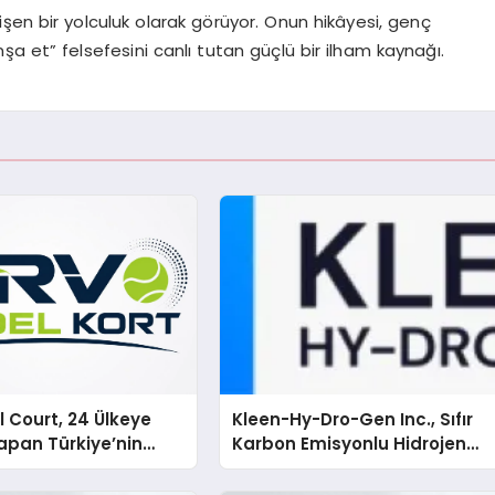
lişen bir yolculuk olarak görüyor. Onun hikâyesi, genç
inşa et” felsefesini canlı tutan güçlü bir ilham kaynağı.
 Court, 24 Ülkeye
Kleen-Hy-Dro-Gen Inc., Sıfır
apan Türkiye’nin
Karbon Emisyonlu Hidrojen
rtu Üretim Gücü
Isıtma Teknolojisinde ISO ve
TSSA Düzenleyici Onaylarını