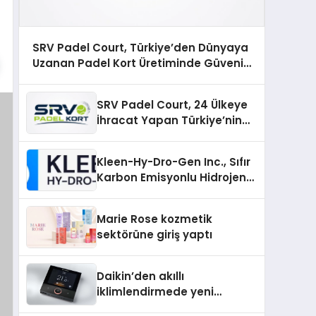
SRV Padel Court, Türkiye’den Dünyaya
Uzanan Padel Kort Üretiminde Güvenin
Adresi
SRV Padel Court, 24 Ülkeye
İhracat Yapan Türkiye’nin
Padel Kortu Üretim Gücü
Kleen-Hy-Dro-Gen Inc., Sıfır
Karbon Emisyonlu Hidrojen
Isıtma Teknolojisinde ISO ve
TSSA Düzenleyici Onaylarını
Marie Rose kozmetik
Aldı
sektörüne giriş yaptı
Daikin’den akıllı
iklimlendirmede yeni
dönem: Madoka Plus