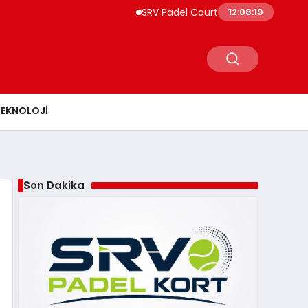
SRV Padel Court, Türkiye’den Dünyaya Uzan
12:08:20
TEKNOLOJI
Son Dakika