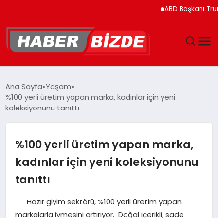
ABD Başkanı Trump’ın He
GÜNCEL
Ana Sayfa
Yaşam
%100 yerli üretim yapan marka, kadınlar için yeni
YAŞAM
koleksiyonunu tanıttı
EKONOMI
%100 yerli üretim yapan marka,
EĞITIM
kadınlar için yeni koleksiyonunu
tanıttı
MAGAZIN
Hazır giyim sektörü, %100 yerli üretim yapan
SPOR
markalarla ivmesini artırıyor. Doğal içerikli, sade