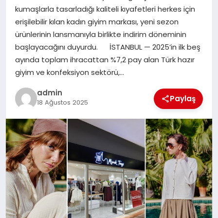
kumaşlarla tasarladığı kaliteli kıyafetleri herkes için
TEKNOLOJI
erişilebilir kılan kadın giyim markası, yeni sezon
ürünlerinin lansmanıyla birlikte indirim döneminin
başlayacağını duyurdu. İSTANBUL — 2025’in ilk beş
ayında toplam ihracattan %7,2 pay alan Türk hazır
giyim ve konfeksiyon sektörü,…
admin
Paylaş
18 Ağustos 2025