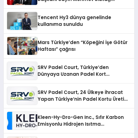
ekonomiye dair yaptığı açıklamada
şunları kaydetti:
Tencent Hy3 dünya genelinde
kullanıma sunuldu
Mars Türkiye’den “Köpeğini İşe Götür
Haftası” çağrısı
SRV Padel Court, Türkiye’den
Dünyaya Uzanan Padel Kort
Üretiminde Güvenin Adresi
SRV Padel Court, 24 Ülkeye İhracat
Yapan Türkiye’nin Padel Kortu Üretim
Gücü
Kleen-Hy-Dro-Gen Inc., Sıfır Karbon
Emisyonlu Hidrojen Isıtma
Teknolojisinde ISO ve TSSA
Düzenleyici Onaylarını Aldı