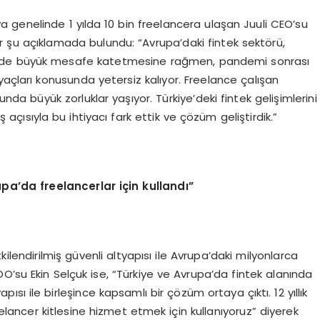
 genelinde 1 yılda 10 bin freelancera ulaşan Juuli CEO’su
ir şu açıklamada bulundu: “Avrupa’daki fintek sektörü,
irmede büyük mesafe katetmesine rağmen, pandemi sonrası
yaçları konusunda yetersiz kalıyor. Freelance çalışan
nda büyük zorluklar yaşıyor. Türkiye’deki fintek gelişimlerini
açısıyla bu ihtiyacı fark ettik ve çözüm geliştirdik.”
rupa’da freelancerlar için kullandı”
ilendirilmiş güvenli altyapısı ile Avrupa’daki milyonlarca
O’su Ekin Selçuk ise, “Türkiye ve Avrupa’da fintek alanında
ı ile birleşince kapsamlı bir çözüm ortaya çıktı. 12 yıllık
elancer kitlesine hizmet etmek için kullanıyoruz” diyerek