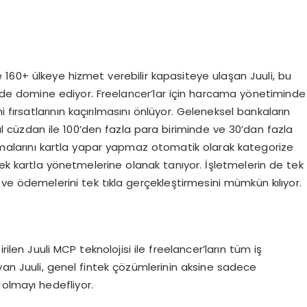
e 160+ ülkeye hizmet verebilir kapasiteye ulaşan Juuli, bu
 de domine ediyor. Freelancer’lar için harcama yönetiminde
i fırsatlarının kaçırılmasını önlüyor. Geleneksel bankaların
ital cüzdan ile 100’den fazla para biriminde ve 30’dan fazla
malarını kartla yapar yapmaz otomatik olarak kategorize
tek kartla yönetmelerine olanak tanıyor. İşletmelerin de tek
ve ödemelerini tek tıkla gerçekleştirmesini mümkün kılıyor.
len Juuli MCP teknolojisi ile freelancer’ların tüm iş
an Juuli, genel fintek çözümlerinin aksine sadece
olmayı hedefliyor.