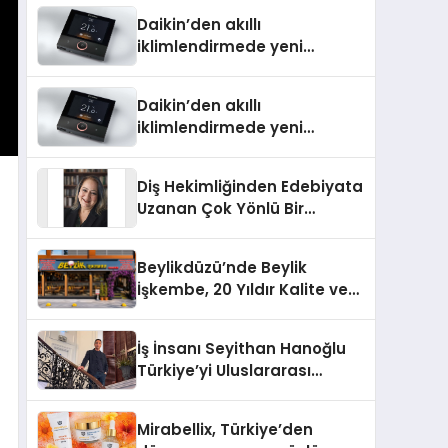
Türkiye’de
Daikin’den akıllı
iklimlendirmede yeni
dönem: Madoka Plus
Türkiye’de
Daikin’den akıllı
iklimlendirmede yeni
dönem: Madoka Plus
Türkiye’de
Diş Hekimliğinden Edebiyata
Uzanan Çok Yönlü Bir
Yaşam: Yeşim Şahin Yaman
Beylikdüzü’nde Beylik
İşkembe, 20 Yıldır Kalite ve
Lezzetin Değişmeyen Adresi
İş İnsanı Seyithan Hanoğlu
Türkiye’yi Uluslararası
Arenada Tanıtmayı
Hedefliyor
Mirabellix, Türkiye’den