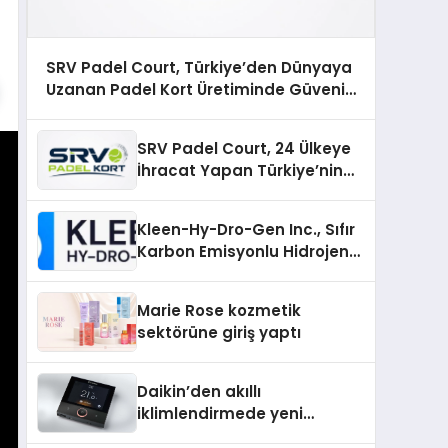
SRV Padel Court, Türkiye’den Dünyaya
Uzanan Padel Kort Üretiminde Güvenin
Adresi
SRV Padel Court, 24 Ülkeye
İhracat Yapan Türkiye’nin
Padel Kortu Üretim Gücü
Kleen-Hy-Dro-Gen Inc., Sıfır
Karbon Emisyonlu Hidrojen
Isıtma Teknolojisinde ISO ve
TSSA Düzenleyici Onaylarını
Marie Rose kozmetik
Aldı
sektörüne giriş yaptı
Daikin’den akıllı
iklimlendirmede yeni
dönem: Madoka Plus