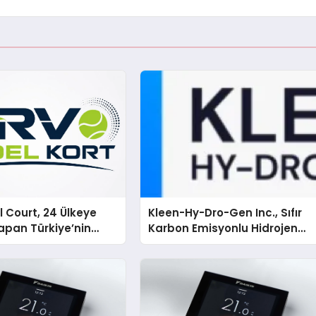
 Court, 24 Ülkeye
Kleen-Hy-Dro-Gen Inc., Sıfır
apan Türkiye’nin
Karbon Emisyonlu Hidrojen
rtu Üretim Gücü
Isıtma Teknolojisinde ISO ve
TSSA Düzenleyici Onaylarını
Aldı