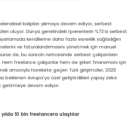
eleneksel kalıpları yıkmaya devam ediyor, serbest
leri oluyor. Dünya genelindeki işverenlerin %72’si serbest
 uyarlamada kendilerine daha fazla esneklik sağladığını
eşmelerini ve faturalandırmasını yönetmek için manuel
ne sürse de, bu sürecin neticesinde serbest çalışanların
or. Hem freelance çalışanlar hem de şirket finansmanı için
ak amacıyla harekete geçen Türk girişimciler, 2025
ı beklenen Avrupa’ya özel geliştirdikleri yapay zeka
ilik getirmeye devam ediyor.
ılda 10 bin freelancera ulaştılar