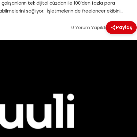
çalışanların tek dijital cüzdan ile 100’den fazla para
ilmelerini sağlıyor. İşletmelerin de freelancer ekibini…
0 Yorum Yapıldı
Paylaş