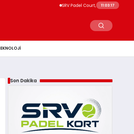
SRV Padel Court, Türkiye’den Dünyaya U
11:03:18
TEKNOLOJI
Son Dakika