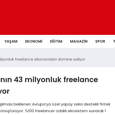
YAŞAM
EKONOMI
EĞITIM
MAGAZIN
SPOR
 milyonluk freelance ekonomisini domine ediyor
’nın 43 milyonluk freelance
yor
ılması beklenen Avrupa’ya özel yapay zeka destekli fintek
 dönüştürüyor. %100 freelancer odaklı ekosistem sunarak 1