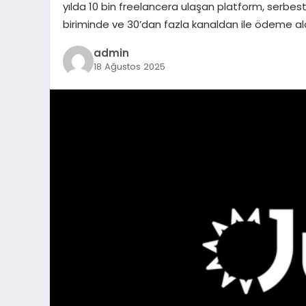
yılda 10 bin freelancera ulaşan platform, serbest 
biriminde ve 30’dan fazla kanaldan ile ödeme alab
admin
18 Ağustos 2025