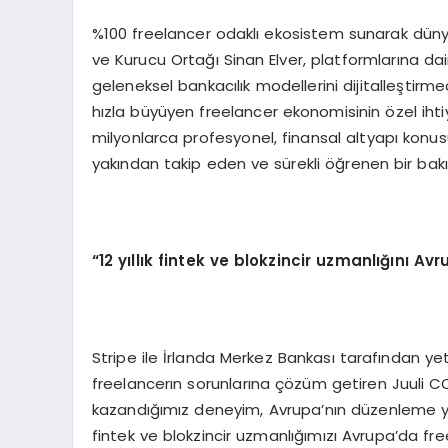
%100 freelancer odaklı ekosistem sunarak dünya
ve Kurucu Ortağı Sinan Elver, platformlarına da
geleneksel bankacılık modellerini dijitalleşt
hızla büyüyen freelancer ekonomisinin özel ihti
milyonlarca profesyonel, finansal altyapı konusu
yakından takip eden ve sürekli öğrenen bir bakış 
“12 yıllık fintek ve blokzincir uzmanlığını Av
Stripe ile İrlanda Merkez Bankası tarafından yetk
freelancerın sorunlarına çözüm getiren Juuli CO
kazandığımız deneyim, Avrupa’nın düzenleme yapıs
fintek ve blokzincir uzmanlığımızı Avrupa’da fre