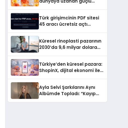
dünyaya uzanan güçlü
büyümesini sürdürüyor
Türk girişimcinin PDF sitesi
45 aracı ücretsiz açtı
Dosyalar sunucuya gitmiyor
Küresel rinoplasti pazarının
2030’da 9,6 milyar dolara
ulaşması bekleniyor
Türkiye’den küresel pazara:
ShopinX, dijital ekonomi ile
gerçek dünya alışverişini bir
araya getirmeyi hedefliyor
Ayla Selvi Şarkılarını Aynı
Albümde Topladı: “Kayıp
Kasetler 1” 31 Temmuz’da
Yayında