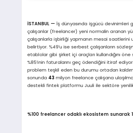
İSTANBUL
—
İş dünyasında işgücü devinimleri g
çalışanlar (freelancer) yeni normalin aranan yüz
çalışanlarla işbirliği yapmanın mesai saatlerini
belirtiyor. %49’u ise serbest çalışanların sözl
etablolar gibi şirket içi araçları kullandığını ö
%85’inin faturalarını geç ödendiğini itiraf ediy
problem teşkil eden bu durumu ortadan kaldırm
sonunda
43
milyon freelance çalışana ulaşılmas
destekli fintek platformu Juuli ile sektöre yen
%100 freelancer odaklı ekosistem sunarak 1 y