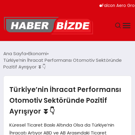
Falcon Aero Group, Kür
GÜNCEL
Ana Sayfa
Ekonomi
Türkiye’nin İhracat Performansı Otomotiv Sektöründe
YAŞAM
Pozitif Ayrışıyor ⏬👇
EKONOMI
Türkiye’nin İhracat Performansı
EĞITIM
Otomotiv Sektöründe Pozitif
Ayrışıyor ⏬👇
MAGAZIN
Küresel Ticaret Baskı Altında Olsa da Türkiye’nin
SPOR
İhracatı Artıyor ABD ve AB Arasındaki Ticaret