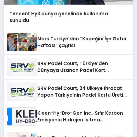
Tencent Hy3 dünya genelinde kullanıma
sunuldu
Mars Türkiye’den “Köpeğini İşe Götür
Haftası” çağrısı
SRV Padel Court, Türkiye’den
Dünyaya Uzanan Padel Kort
Üretiminde Güvenin Adresi
SRV Padel Court, 24 Ülkeye İhracat
Yapan Türkiye’nin Padel Kortu Üretim
Gücü
Kleen-Hy-Dro-Gen Inc., Sıfır Karbon
Emisyonlu Hidrojen Isıtma
Teknolojisinde ISO ve TSSA
Düzenleyici Onaylarını Aldı