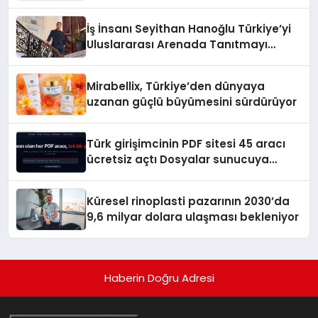
Adresi
İş İnsanı Seyithan Hanoğlu Türkiye’yi
Uluslararası Arenada Tanıtmayı
Hedefliyor
Mirabellix, Türkiye’den dünyaya
uzanan güçlü büyümesini sürdürüyor
Türk girişimcinin PDF sitesi 45 aracı
ücretsiz açtı Dosyalar sunucuya
gitmiyor
Küresel rinoplasti pazarının 2030’da
9,6 milyar dolara ulaşması bekleniyor
Haberin Doğru Adresi