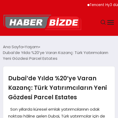
Tencent Hy3 dünya gen
GÜNCEL
Ana Sayfa
Yaşam
Dubai’de Yılda %20’ye Varan Kazanç: Türk Yatırımcıların
YAŞAM
Yeni Gözdesi Parcel Estates
EKONOMI
Dubai’de Yılda %20’ye Varan
EĞITIM
Kazanç: Türk Yatırımcıların Yeni
Gözdesi Parcel Estates
MAGAZIN
Son yıllarda küresel emlak yatırımcılarının odak
SPOR
noktası hâline gelen Dubai, Türk yatırımcılar için de