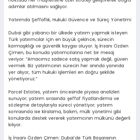
noktada her müşterisine özel strateji geliştirerek doğru
adımlar atılmasını sağlıyor.
Yatırımda Şeffaflık, Hukuki Güvence ve Süreç Yönetimi
Dubai gibi yabancı bir ülkede yatırım yapmak isteyen
Türk yatırımcılar için en büyük çekince, sürecin
karmaşıklığı ve güvenlik kaygısı oluyor. İş İnsanı Özden
Çimen, bu konuda yatırımcılarına net bir mesaj
veriyor: “Amacımız sadece satış yapmak değil, güven
vermek. Biz yatırımcının sürecin her anında yanında
yer alıyor, tüm hukuki işlemleri en doğru şekilde
yönetiyoruz.”
Parcel Estates, yatırım öncesinde piyasa analizleri
sunuyor; yatırım sırasında şeffaf fiyatlandırma ve
sözleşme detaylarıyla süreci yönetiyor; yatırım
sonrasında ise kiralama, bakım, mülk yönetimi gibi
konularda destek vererek yatırımcının mülkünü değerli
kılıyor.
İş İnsanı Özden Çimen: Dubai’de Türk Başarısının