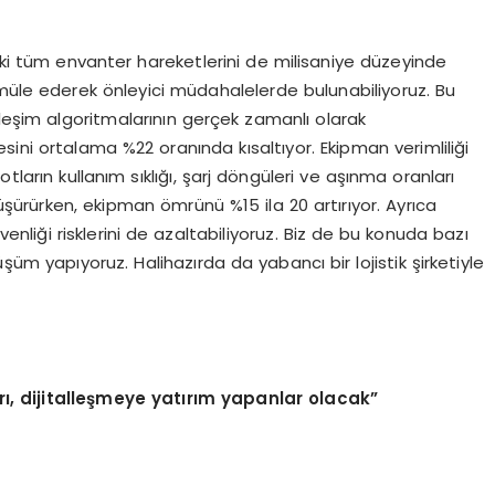
deki tüm envanter hareketlerini de milisaniye düzeyinde
imüle ederek önleyici müdahalelerde bulunabiliyoruz. Bu
rleşim algoritmalarının gerçek zamanlı olarak
ni ortalama %22 oranında kısaltıyor. Ekipman verimliliği
tların kullanım sıklığı, şarj döngüleri ve aşınma oranları
düşürürken, ekipman ömrünü %15 ila 20 artırıyor. Ayrıca
enliği risklerini de azaltabiliyoruz. Biz de bu konuda bazı
üm yapıyoruz. Halihazırda da yabancı bir lojistik şirketiyle
arı, dijitalleşmeye yatırım yapanlar olacak”