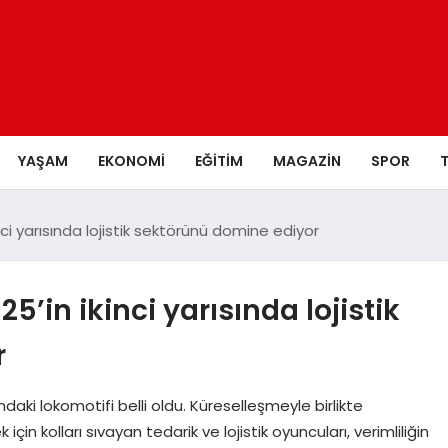
YAŞAM
EKONOMI
EĞITIM
MAGAZIN
SPOR
 ikinci yarısında lojistik sektörünü domine ediyor
2025’in ikinci yarısında lojistik
r
ndaki lokomotifi belli oldu. Küreselleşmeyle birlikte
n kolları sıvayan tedarik ve lojistik oyuncuları, verimliliğin