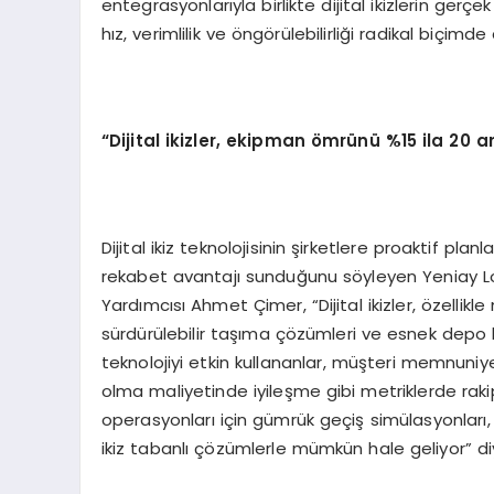
entegrasyonlarıyla birlikte dijital ikizlerin ge
hız, verimlilik ve öngörülebilirliği radikal biçim
“Dijital ikizler, ekipman ömrünü %15 ila 20 ar
Dijital ikiz teknolojisinin şirketlere proaktif pl
rekabet avantajı sunduğunu söyleyen Yeniay Lo
Yardımcısı Ahmet Çimer, “Dijital ikizler, özellikl
sürdürülebilir taşıma çözümleri ve esnek depo ku
teknolojiyi etkin kullananlar, müşteri memnuni
olma maliyetinde iyileşme gibi metriklerde rakipl
operasyonları için gümrük geçiş simülasyonları, i
ikiz tabanlı çözümlerle mümkün hale geliyor” diy