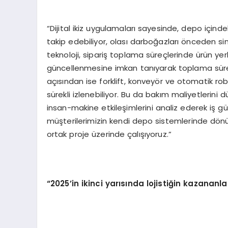
“Dijital ikiz uygulamaları sayesinde, depo için
takip edebiliyor, olası darboğazları önceden s
teknoloji, sipariş toplama süreçlerinde ürün ye
güncellenmesine imkan tanıyarak toplama süresi
açısından ise forklift, konveyör ve otomatik robo
sürekli izlenebiliyor. Bu da bakım maliyetlerini 
insan-makine etkileşimlerini analiz ederek iş güv
müşterilerimizin kendi depo sistemlerinde dönüş
ortak proje üzerinde çalışıyoruz.”
“2025’in ikinci yarısında lojistiğin kazananl