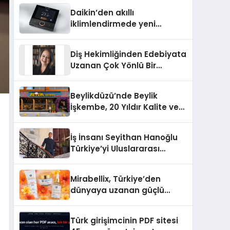
Türkiye’de
Daikin’den akıllı
iklimlendirmede yeni
dönem: Madoka Plus
Türkiye’de
Diş Hekimliğinden Edebiyata
Uzanan Çok Yönlü Bir
Yaşam: Yeşim Şahin Yaman
Beylikdüzü’nde Beylik
İşkembe, 20 Yıldır Kalite ve
Lezzetin Değişmeyen Adresi
İş İnsanı Seyithan Hanoğlu
Türkiye’yi Uluslararası
Arenada Tanıtmayı
Hedefliyor
Mirabellix, Türkiye’den
dünyaya uzanan güçlü
büyümesini sürdürüyor
Türk girişimcinin PDF sitesi