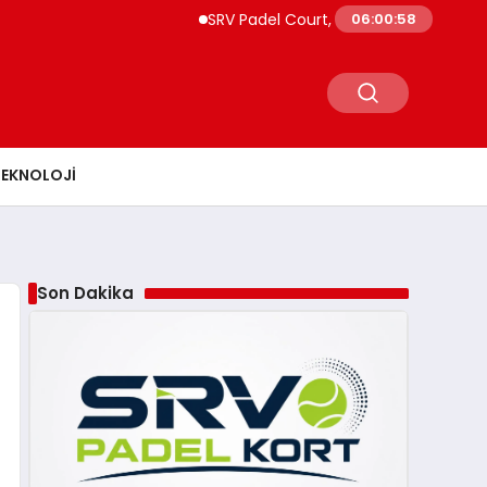
SRV Padel Court, 24 Ülkeye İhracat Yapan Tür
06:00:59
TEKNOLOJI
Son Dakika