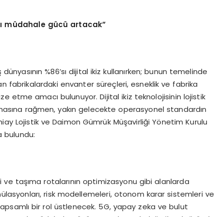
manlı müdahale gücü artacak”
dünyasının %86’sı dijital ikiz kullanırken; bunun temelinde
an fabrikalardaki envanter süreçleri, esneklik ve fabrika
etme amacı bulunuyor. Dijital ikiz teknolojisinin lojistik
sına rağmen, yakın gelecekte operasyonel standardın
niay Lojistik ve Daimon Gümrük Müşavirliği Yönetim Kurulu
 bulundu:
akibi ve taşıma rotalarının optimizasyonu gibi alanlarda
ülasyonları, risk modellemeleri, otonom karar sistemleri ve
kapsamlı bir rol üstlenecek. 5G, yapay zeka ve bulut