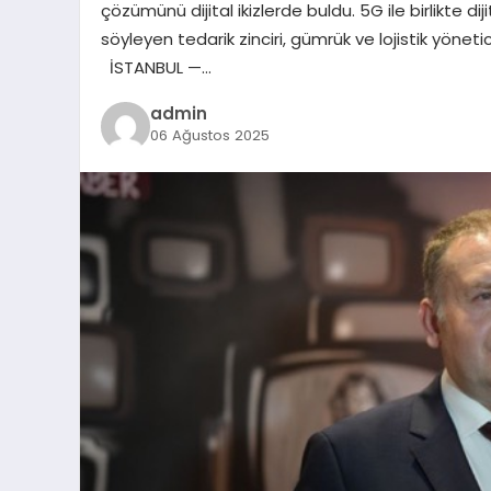
çözümünü dijital ikizlerde buldu. 5G ile birlikte 
söyleyen tedarik zinciri, gümrük ve lojistik yönet
İSTANBUL —…
admin
06 Ağustos 2025