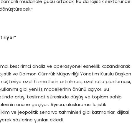
rçek zamanlı müdahale gücü artacak. Bu da lojistik sektöründe
de dönüştürecek.”
tırıyor”
anlama, kestirimci analiz ve operasyonel esneklik kazandırarak
jistik ve Daimon Gümrük Müşavirliği Yönetim Kurulu Başkan
e müşteriye özel hizmetlerin artırılması, özel rota planlaması,
llanımı gibi yeni iş modellerinin önünü açıyor. Bu
yetinde artış, teslimat süresinde düşüş ve toplam sahip
erinin önüne geçiyor. Ayrıca, uluslararası lojistik
klim ve jeopolitik senaryo tahminleri gibi katmanlar, dijital
erek sözlerine şunları ekledi: