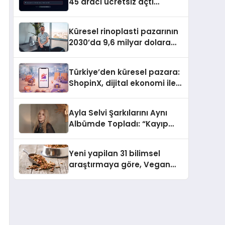
45 aracı ücretsiz açtı
Dosyalar sunucuya gitmiyor
Küresel rinoplasti pazarının
2030’da 9,6 milyar dolara
ulaşması bekleniyor
Türkiye’den küresel pazara:
ShopinX, dijital ekonomi ile
gerçek dünya alışverişini bir
araya getirmeyi hedefliyor
Ayla Selvi Şarkılarını Aynı
Albümde Topladı: “Kayıp
Kasetler 1” 31 Temmuz’da
Yayında
Yeni yapilan 31 bilimsel
araştırmaya göre, Vegan
Köpek Maması ve Vegan
Kedi Mamasının İyi
Sindirildiğini Ortaya Koydu