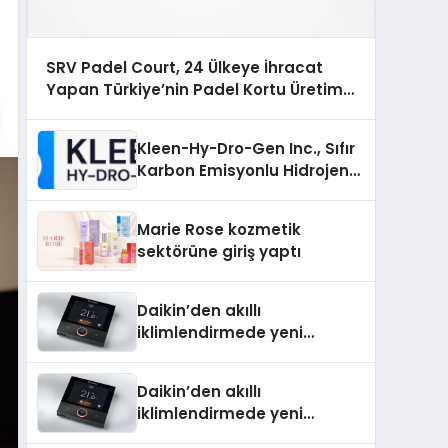
SRV Padel Court, 24 Ülkeye İhracat
Yapan Türkiye’nin Padel Kortu Üretim
Gücü
Kleen-Hy-Dro-Gen Inc., Sıfır
Karbon Emisyonlu Hidrojen
Isıtma Teknolojisinde ISO ve
TSSA Düzenleyici Onaylarını
Marie Rose kozmetik
Aldı
sektörüne giriş yaptı
Daikin’den akıllı
iklimlendirmede yeni
dönem: Madoka Plus
Türkiye’de
Daikin’den akıllı
iklimlendirmede yeni
dönem: Madoka Plus