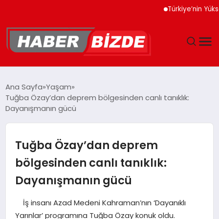
Türkiye’nin Yüksek Tek
GÜNCEL
Ana Sayfa
Yaşam
Tuğba Özay’dan deprem bölgesinden canlı tanıklık:
YAŞAM
Dayanışmanın gücü
EKONOMI
Tuğba Özay’dan deprem
EĞITIM
bölgesinden canlı tanıklık:
Dayanışmanın gücü
MAGAZIN
İş insanı Azad Medeni Kahraman’nın ‘Dayanıklı
SPOR
Yarınlar’ programına Tuğba Özay konuk oldu.