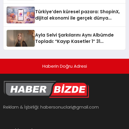
Türkiye’den küresel pazara: ShopinX,
dijital ekonomi ile gerçek dünya
alışverişini bir araya getirmeyi
hedefliyor
Ayla Selvi Şarkılarını Aynı Albümde
Topladı: “Kayıp Kasetler 1” 31
Temmuz’da Yayında
Haberin Doğru Adresi
Reklam & İşbirliği:
habersonuclari@gmail.com