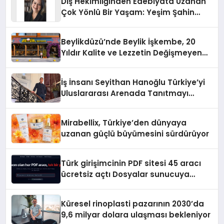
Diş Hekimliğinden Edebiyata Uzanan
Çok Yönlü Bir Yaşam: Yeşim Şahin
Yaman
Beylikdüzü’nde Beylik İşkembe, 20
Yıldır Kalite ve Lezzetin Değişmeyen
Adresi
İş İnsanı Seyithan Hanoğlu Türkiye’yi
Uluslararası Arenada Tanıtmayı
Hedefliyor
Mirabellix, Türkiye’den dünyaya
uzanan güçlü büyümesini sürdürüyor
Türk girişimcinin PDF sitesi 45 aracı
ücretsiz açtı Dosyalar sunucuya
gitmiyor
Küresel rinoplasti pazarının 2030’da
9,6 milyar dolara ulaşması bekleniyor