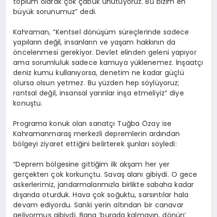
toplum olarak çok çabuk unutuyoruz. Bu bizim en
büyük sorunumuz” dedi.
Kahraman, “Kentsel dönüşüm süreçlerinde sadece
yapıların değil, insanların ve yaşam hakkının da
öncelenmesi gerekiyor. Devlet elinden geleni yapıyor
ama sorumluluk sadece kamuya yüklenemez. İnşaatçı
deniz kumu kullanıyorsa, denetim ne kadar güçlü
olursa olsun yetmez. Bu yüzden hep söylüyoruz;
rantsal değil, insansal yarınlar inşa etmeliyiz” diye
konuştu.
Programa konuk olan sanatçı Tuğba Özay ise
Kahramanmaraş merkezli depremlerin ardından
bölgeyi ziyaret ettiğini belirterek şunları söyledi:
“Deprem bölgesine gittiğim ilk akşam her yer
gerçekten çok korkunçtu. Savaş alanı gibiydi. O gece
askerlerimiz, jandarmalarımızla birlikte sabaha kadar
dışarıda oturduk. Hava çok soğuktu, sarsıntılar hala
devam ediyordu. Sanki yerin altından bir canavar
geliyormuş gibiydi. Bana ‘burada kalmayın, dönün’