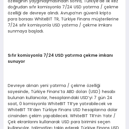
özelliğinin yaygınlaşmasından sonra, Türkiye’de ilk kez
doğrudan sıfır komisyonla 7/24 USD yatırma / çekme
özelliği de devreye alındı. Avrupa’nın güvenli kripto
para borsası WhiteBIT TR, Türkiye Finans müşterilerine
7/24 sıfır komisyonla USD yatırma / çekme imkanı
sunmaya başladı.
Sıfır komisyonla 7/24 USD yatı
rma
çekme imkanı
sunuyor
Devreye alınan yeni yatırma / çekme özelliği
sayesinde, Türkiye Finans’ta ABD doları (USD) hesabı
bulunan kullanıcılar, hesaplarındaki USD’yi 7 gün 24
saat, 0 komisyonla WhiteBIT TR’ye yatırabilecek ve
WhiteBIT TR’den Türkiye Finans USD hesaplarına dolar
cinsinden çekim yapabilecek. WhiteBIT TR’nin Yatır /
Çek ekranlarını kullanarak USD para birimini seçen
kullanıcılar, talimatları takip ederek Türkiye Finans USD