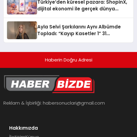
Türkiye’den küresel pazara: ShopinX,
dijital ekonomi ile gerçek dünya
alışverişini bir araya getirmeyi
hedefliyor
Ayla Selvi Şarkılarını Aynı Albümde
Topladı: “Kayıp Kasetler 1” 31
Temmuz’da Yayında
Haberin Doğru Adresi
Reklam & İşbirliği:
habersonuclari@gmail.com
Hakkımızda
İletişim
Künye