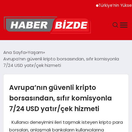
Türkiye’nin Yüksek Tekn
GÜNCEL
Ana Sayfa
Yaşam
Avrupa’nın güvenli kripto borsasından, sıfır komisyonla
YAŞAM
7/24 USD yatır/çek hizmeti
EKONOMI
Avrupa’nın güvenli kripto
EĞITIM
borsasından, sıfır komisyonla
7/24 USD yatır/çek hizmeti
MAGAZIN
Kullanıcı deneyimini ileri taşımak isteyen kripto para
SPOR
borsaları, anlaşmalı bankaların kullanıcılarına