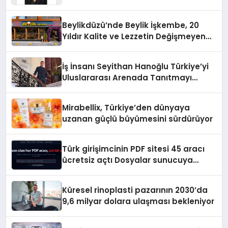
Yaman
Beylikdüzü’nde Beylik İşkembe, 20
Yıldır Kalite ve Lezzetin Değişmeyen
Adresi
İş İnsanı Seyithan Hanoğlu Türkiye’yi
Uluslararası Arenada Tanıtmayı
Hedefliyor
Mirabellix, Türkiye’den dünyaya
uzanan güçlü büyümesini sürdürüyor
Türk girişimcinin PDF sitesi 45 aracı
ücretsiz açtı Dosyalar sunucuya
gitmiyor
Küresel rinoplasti pazarının 2030’da
9,6 milyar dolara ulaşması bekleniyor