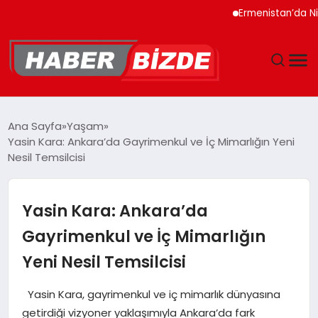
Ermenistan’da Nikol Paş
GÜNCEL
Ana Sayfa
Yaşam
Yasin Kara: Ankara’da Gayrimenkul ve İç Mimarlığın Yeni
YAŞAM
Nesil Temsilcisi
EKONOMI
Yasin Kara: Ankara’da
EĞITIM
Gayrimenkul ve İç Mimarlığın
Yeni Nesil Temsilcisi
MAGAZIN
Yasin Kara, gayrimenkul ve iç mimarlık dünyasına
SPOR
getirdiği vizyoner yaklaşımıyla Ankara’da fark