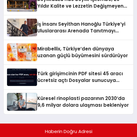
Yıldır Kalite ve Lezzetin Değişmeyen
Adresi
İş İnsanı Seyithan Hanoğlu Türkiye’yi
Uluslararası Arenada Tanıtmayı
Hedefliyor
Mirabellix, Türkiye’den dünyaya
uzanan güçlü büyümesini sürdürüyor
Türk girişimcinin PDF sitesi 45 aracı
ücretsiz açtı Dosyalar sunucuya
gitmiyor
Küresel rinoplasti pazarının 2030’da
9,6 milyar dolara ulaşması bekleniyor
Haberin Doğru Adresi