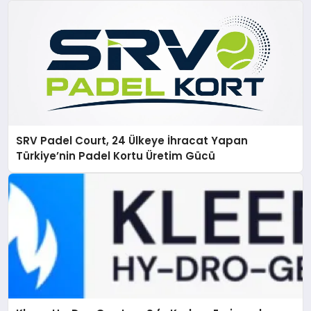
SRV Padel Court, 24 Ülkeye İhracat Yapan
Türkiye’nin Padel Kortu Üretim Gücü