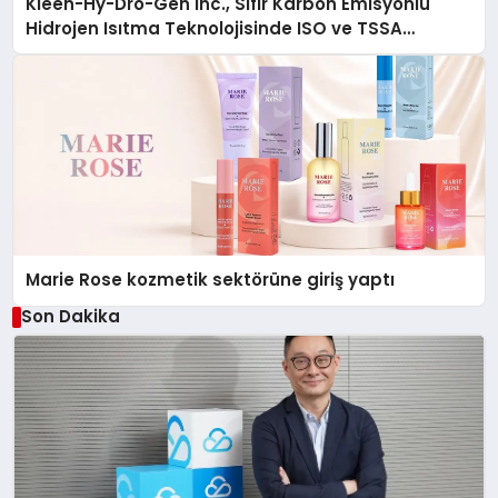
Kleen-Hy-Dro-Gen Inc., Sıfır Karbon Emisyonlu
Hidrojen Isıtma Teknolojisinde ISO ve TSSA
Düzenleyici Onaylarını Aldı
Marie Rose kozmetik sektörüne giriş yaptı
Son Dakika