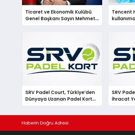
Ticaret ve Ekonomik Kulübü
Tencent 
Genel Başkanı Sayın Mehmet
kullanım
Ulutaş, ekonomiye dair yaptığı
açıklamada şunları kaydetti:
SRV Padel Court, Türkiye’den
SRV Padel
Dünyaya Uzanan Padel Kort
İhracat Y
Üretiminde Güvenin Adresi
Padel Ko
Haberin Doğru Adresi