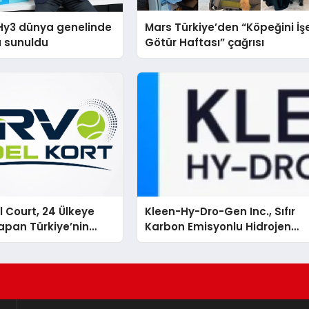
Hy3 dünya genelinde
Mars Türkiye’den “Köpeğini İş
a sunuldu
Götür Haftası” çağrısı
 Court, 24 Ülkeye
Kleen-Hy-Dro-Gen Inc., Sıfır
apan Türkiye’nin
Karbon Emisyonlu Hidrojen
rtu Üretim Gücü
Isıtma Teknolojisinde ISO ve
TSSA Düzenleyici Onaylarını
Aldı