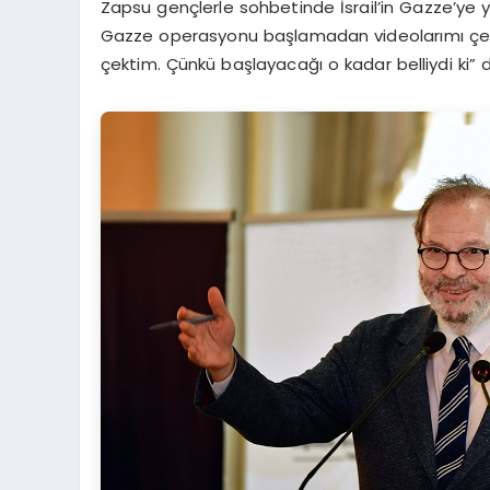
Zapsu gençlerle sohbetinde İsrail’in Gazze’ye yö
Gazze operasyonu başlamadan videolarımı çek
çektim. Çünkü başlayacağı o kadar belliydi ki” d