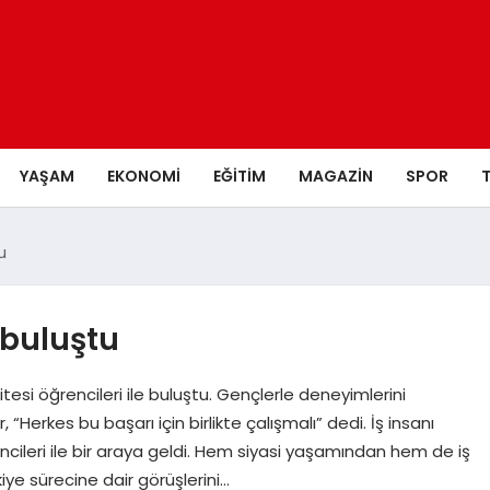
YAŞAM
EKONOMI
EĞITIM
MAGAZIN
SPOR
u
 buluştu
esi öğrencileri ile buluştu. Gençlerle deneyimlerini
Herkes bu başarı için birlikte çalışmalı” dedi. İş insanı
cileri ile bir araya geldi. Hem siyasi yaşamından hem de iş
iye sürecine dair görüşlerini…