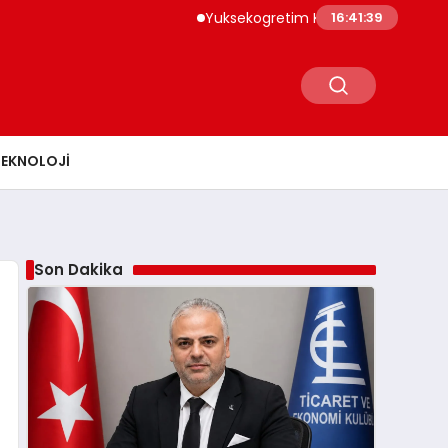
Yuksekogretim Kurulu Dijital Donusum Icin Bil
16:41:40
TEKNOLOJI
Son Dakika