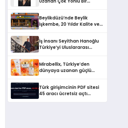
Uzanan Çok Yönlü Bir
Yaşam: Yeşim Şahin Yaman
Beylikdüzü’nde Beylik
İşkembe, 20 Yıldır Kalite ve
Lezzetin Değişmeyen Adresi
İş İnsanı Seyithan Hanoğlu
Türkiye’yi Uluslararası
Arenada Tanıtmayı
Hedefliyor
Mirabellix, Türkiye’den
dünyaya uzanan güçlü
büyümesini sürdürüyor
Türk girişimcinin PDF sitesi
45 aracı ücretsiz açtı
Dosyalar sunucuya gitmiyor