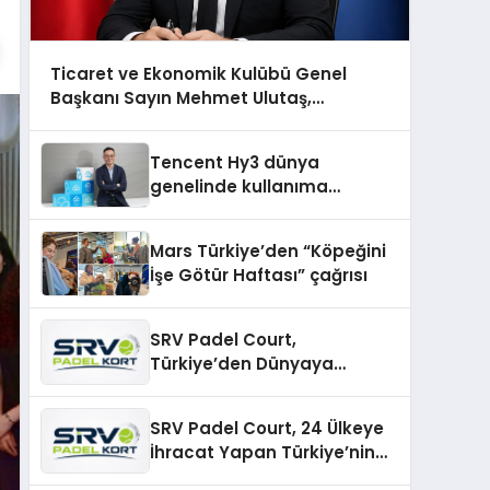
Ticaret ve Ekonomik Kulübü Genel
Başkanı Sayın Mehmet Ulutaş,
ekonomiye dair yaptığı açıklamada
şunları kaydetti:
Tencent Hy3 dünya
genelinde kullanıma
sunuldu
Mars Türkiye’den “Köpeğini
İşe Götür Haftası” çağrısı
SRV Padel Court,
Türkiye’den Dünyaya
Uzanan Padel Kort
Üretiminde Güvenin Adresi
SRV Padel Court, 24 Ülkeye
İhracat Yapan Türkiye’nin
Padel Kortu Üretim Gücü