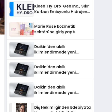
Kleen-Hy-Dro-Gen Inc., Sıfır
Karbon Emisyonlu Hidrojen
Isıtma Teknolojisinde ISO ve
TSSA Düzenleyici Onaylarını
Marie Rose kozmetik
Aldı
sektörüne giriş yaptı
Daikin’den akıllı
iklimlendirmede yeni
dönem: Madoka Plus
Türkiye’de
Daikin’den akıllı
iklimlendirmede yeni
dönem: Madoka Plus
Türkiye’de
Daikin’den akıllı
iklimlendirmede yeni
dönem: Madoka Plus
Türkiye’de
Diş Hekimliğinden Edebiyata