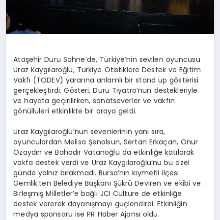
Ataşehir Duru Sahne’de, Türkiye’nin sevilen oyuncusu
Uraz Kaygılaroğlu, Türkiye Otistiklere Destek ve Eğitim
Vakfı (TODEV) yararına anlamlı bir stand up gösterisi
gerçekleştirdi. Gösteri, Duru Tiyatro’nun destekleriyle
ve hayata geçirilirken, sanatseverler ve vakfın
gönüllüleri etkinlikte bir araya geldi.
Uraz Kaygılaroğlu’nun sevenlerinin yanı sıra,
oyunculardan Melisa Şenolsun, Sertan Erkaçan, Onur
Özaydın ve Bahadır Vatanoğlu da etkinliğe katılarak
vakfa destek verdi ve Uraz Kaygılaroğlu’nu bu özel
günde yalnız bırakmadı.
Bursa’nın kıymetli ilçesi
Gemlik’ten Belediye Başkanı Şükrü Deviren ve ekibi
ve
Birleşmiş Milletler
’
e bağlı JCI
Culture
de etkinliğe
destek vererek dayanışmayı güçlendirdi.
Etkinliğin
medya sponsoru ise PR Haber Ajansı oldu.