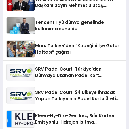
Başkanı Sayın Mehmet Ulutaş,
ekonomiye dair yaptığı açıklamada
şunları kaydetti:
Tencent Hy3 dünya genelinde
kullanıma sunuldu
Mars Türkiye’den “Köpeğini İşe Götür
Haftası” çağrısı
SRV Padel Court, Türkiye’den
Dünyaya Uzanan Padel Kort
Üretiminde Güvenin Adresi
SRV Padel Court, 24 Ülkeye İhracat
Yapan Türkiye’nin Padel Kortu Üretim
Gücü
Kleen-Hy-Dro-Gen Inc., Sıfır Karbon
Emisyonlu Hidrojen Isıtma
Teknolojisinde ISO ve TSSA