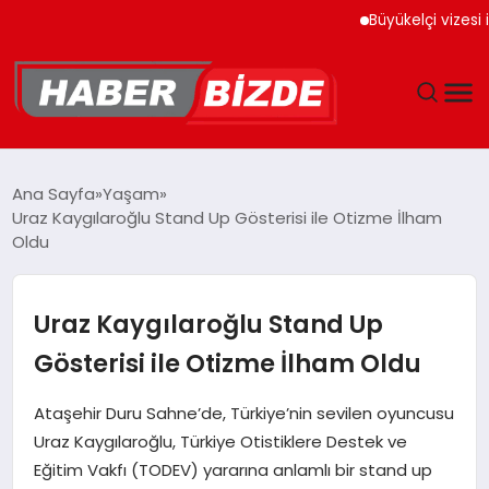
Büyükelçi vizesi iptal
GÜNCEL
Ana Sayfa
Yaşam
Uraz Kaygılaroğlu Stand Up Gösterisi ile Otizme İlham
YAŞAM
Oldu
EKONOMI
Uraz Kaygılaroğlu Stand Up
EĞITIM
Gösterisi ile Otizme İlham Oldu
MAGAZIN
Ataşehir Duru Sahne’de, Türkiye’nin sevilen oyuncusu
Uraz Kaygılaroğlu, Türkiye Otistiklere Destek ve
SPOR
Eğitim Vakfı (TODEV) yararına anlamlı bir stand up