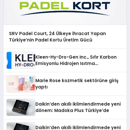
SRV Padel Court, 24 Ülkeye İhracat Yapan
Türkiye’nin Padel Kortu Üretim Gücü
Kleen-Hy-Dro-Gen Inc., Sıfır Karbon
Emisyonlu Hidrojen Isıtma
Teknolojisinde ISO ve TSSA
Düzenleyici Onaylarını Aldı
Marie Rose kozmetik sektörüne giriş
yaptı
Daikin’den akıllı iklimlendirmede yeni
dönem: Madoka Plus Türkiye’de
Daikin’den akıllı iklimlendirmede yeni