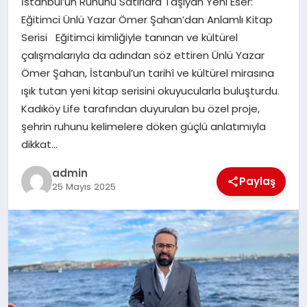
İstanbul’un Ruhunu Satırlara Taşıyan Yeni Eser:
TEKNOLOJI
Eğitimci Ünlü Yazar Ömer Şahan’dan Anlamlı Kitap
Serisi Eğitimci kimliğiyle tanınan ve kültürel
çalışmalarıyla da adından söz ettiren Ünlü Yazar
Ömer Şahan, İstanbul’un tarihî ve kültürel mirasına
ışık tutan yeni kitap serisini okuyucularla buluşturdu.
Kadıköy Life tarafından duyurulan bu özel proje,
şehrin ruhunu kelimelere döken güçlü anlatımıyla
dikkat…
admin
Paylaş
25 Mayıs 2025