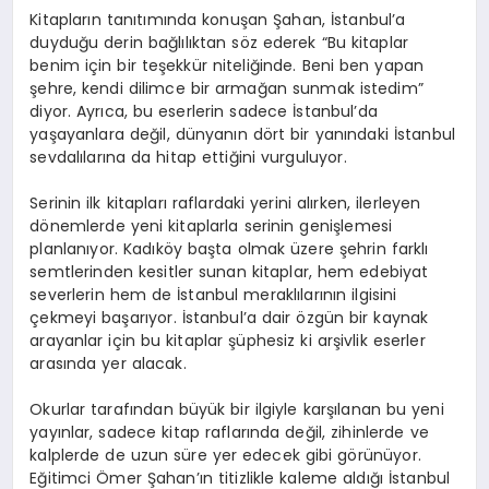
Kitapların tanıtımında konuşan Şahan, İstanbul’a
duyduğu derin bağlılıktan söz ederek “Bu kitaplar
benim için bir teşekkür niteliğinde. Beni ben yapan
şehre, kendi dilimce bir armağan sunmak istedim”
diyor. Ayrıca, bu eserlerin sadece İstanbul’da
yaşayanlara değil, dünyanın dört bir yanındaki İstanbul
sevdalılarına da hitap ettiğini vurguluyor.
Serinin ilk kitapları raflardaki yerini alırken, ilerleyen
dönemlerde yeni kitaplarla serinin genişlemesi
planlanıyor. Kadıköy başta olmak üzere şehrin farklı
semtlerinden kesitler sunan kitaplar, hem edebiyat
severlerin hem de İstanbul meraklılarının ilgisini
çekmeyi başarıyor. İstanbul’a dair özgün bir kaynak
arayanlar için bu kitaplar şüphesiz ki arşivlik eserler
arasında yer alacak.
Okurlar tarafından büyük bir ilgiyle karşılanan bu yeni
yayınlar, sadece kitap raflarında değil, zihinlerde ve
kalplerde de uzun süre yer edecek gibi görünüyor.
Eğitimci Ömer Şahan’ın titizlikle kaleme aldığı İstanbul