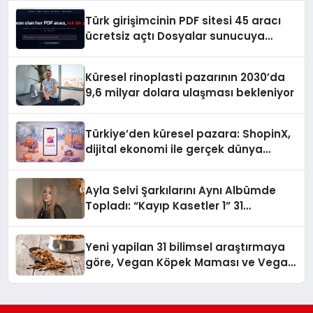
Türk girişimcinin PDF sitesi 45 aracı
ücretsiz açtı Dosyalar sunucuya
gitmiyor
Küresel rinoplasti pazarının 2030’da
9,6 milyar dolara ulaşması bekleniyor
Türkiye’den küresel pazara: ShopinX,
dijital ekonomi ile gerçek dünya
alışverişini bir araya getirmeyi
hedefliyor
Ayla Selvi Şarkılarını Aynı Albümde
Topladı: “Kayıp Kasetler 1” 31
Temmuz’da Yayında
Yeni yapilan 31 bilimsel araştırmaya
göre, Vegan Köpek Maması ve Vegan
Kedi Mamasının İyi Sindirildiğini
Ortaya Koydu