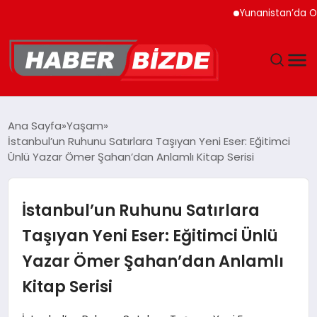
Yunanistan’da Orman 
GÜNCEL
Ana Sayfa
Yaşam
İstanbul’un Ruhunu Satırlara Taşıyan Yeni Eser: Eğitimci
YAŞAM
Ünlü Yazar Ömer Şahan’dan Anlamlı Kitap Serisi
EKONOMI
İstanbul’un Ruhunu Satırlara
EĞITIM
Taşıyan Yeni Eser: Eğitimci Ünlü
Yazar Ömer Şahan’dan Anlamlı
MAGAZIN
Kitap Serisi
SPOR