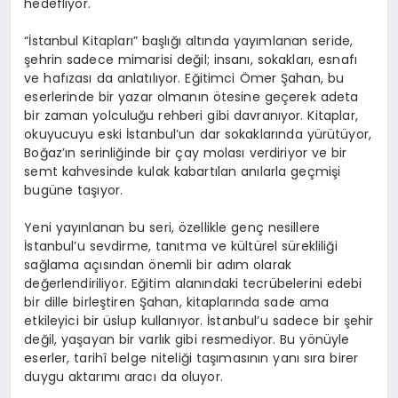
hedefliyor.
“İstanbul Kitapları” başlığı altında yayımlanan seride,
şehrin sadece mimarisi değil; insanı, sokakları, esnafı
ve hafızası da anlatılıyor. Eğitimci Ömer Şahan, bu
eserlerinde bir yazar olmanın ötesine geçerek adeta
bir zaman yolculuğu rehberi gibi davranıyor. Kitaplar,
okuyucuyu eski İstanbul’un dar sokaklarında yürütüyor,
Boğaz’ın serinliğinde bir çay molası verdiriyor ve bir
semt kahvesinde kulak kabartılan anılarla geçmişi
bugüne taşıyor.
Yeni yayınlanan bu seri, özellikle genç nesillere
İstanbul’u sevdirme, tanıtma ve kültürel sürekliliği
sağlama açısından önemli bir adım olarak
değerlendiriliyor. Eğitim alanındaki tecrübelerini edebi
bir dille birleştiren Şahan, kitaplarında sade ama
etkileyici bir üslup kullanıyor. İstanbul’u sadece bir şehir
değil, yaşayan bir varlık gibi resmediyor. Bu yönüyle
eserler, tarihî belge niteliği taşımasının yanı sıra birer
duygu aktarımı aracı da oluyor.