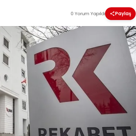
0 Yorum Yapıldı
Paylaş