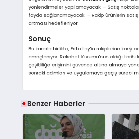
yönlendirmeler yapılamayacak. – Satış noktaların
fayda sağlanamayacak. – Rakip ürünlerin satış 
artması hedefleniyor.
Sonuç
Bu kararla birlikte, Frito Lay’in rakiplerine karş
amaçlanıyor. Rekabet Kurumu’nun aldığı tarihi k
çeşitliliğe erişimini güvence altına almaya yönel
sonraki adımları ve uygulamaya geçiş süreci me
Benzer Haberler