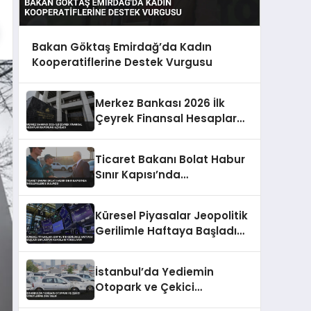
Bakan Göktaş Emirdağ’da Kadın
Kooperatiflerine Destek Vurgusu
Merkez Bankası 2026 İlk
Çeyrek Finansal Hesaplar
Raporunu Açıkladı
Ticaret Bakanı Bolat Habur
Sınır Kapısı’nda
İncelemelerde Bulundu
Küresel Piyasalar Jeopolitik
Gerilimle Haftaya Başladı
Enflasyon Kaygıları
Yükseliyor
İstanbul’da Yediemin
Otopark ve Çekici
Ücretlerine Zam Geldi