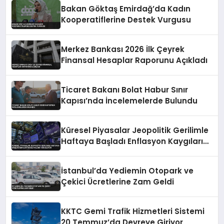
Bakan Göktaş Emirdağ’da Kadın
Kooperatiflerine Destek Vurgusu
Merkez Bankası 2026 İlk Çeyrek
Finansal Hesaplar Raporunu Açıkladı
Ticaret Bakanı Bolat Habur Sınır
Kapısı’nda İncelemelerde Bulundu
Küresel Piyasalar Jeopolitik Gerilimle
Haftaya Başladı Enflasyon Kaygıları
Yükseliyor
İstanbul’da Yediemin Otopark ve
Çekici Ücretlerine Zam Geldi
KKTC Gemi Trafik Hizmetleri Sistemi
20 Temmuz’da Devreye Giriyor