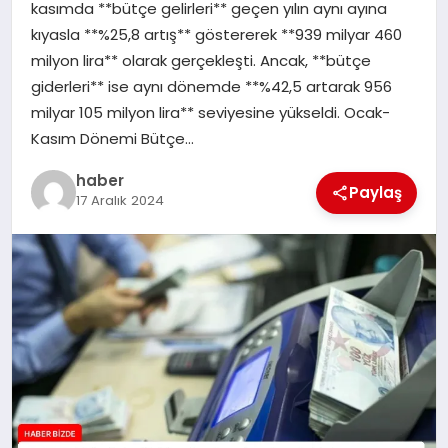
kasımda **bütçe gelirleri** geçen yılın aynı ayına
TEKNOLOJI
kıyasla **%25,8 artış** göstererek **939 milyar 460
milyon lira** olarak gerçekleşti. Ancak, **bütçe
giderleri** ise aynı dönemde **%42,5 artarak 956
milyar 105 milyon lira** seviyesine yükseldi. Ocak-
Kasım Dönemi Bütçe…
haber
Paylaş
17 Aralık 2024