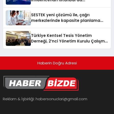
buluşturuyor
SESTEK yeni çözümü ile, çağrı
merkezlerinde kapasite planlama
verimliliğini 4 kat artırıyor
Türkiye Kentsel Tesis Yönetim
Derneği, 2’nci Yönetim Kurulu Çalışma
Kampı düzenlendi
Haberin Doğru Adresi
Reklam & İşbirliği:
habersonuclari@gmail.com