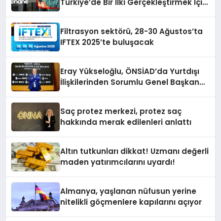
Türkiye’de Bir İlki Gerçekleştirmek İçin
Yayında
Filtrasyon sektörü, 28-30 Ağustos’ta
IFTEX 2025’te buluşacak
Eray Yükseloğlu, ÖNSİAD’da Yurtdışı
İlişkilerinden Sorumlu Genel Başkan
Yardımcısı Oldu
Saç protez merkezi, protez saç
hakkında merak edilenleri anlattı
Altın tutkunları dikkat! Uzmanı değerli
maden yatırımcılarını uyardı!
Almanya, yaşlanan nüfusun yerine
nitelikli göçmenlere kapılarını açıyor