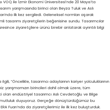
 VOQ ile İzmir Ekonomi Üniversitesi’nde 20 Mayıs’ta
tasarım yarışmasında birinci olan Beyza Tuluk ve Aslı
rı’nda ilk kez sergiledi. Geleneksel normları aşarak
simli tasarımı ziyaretçilerin beğenisine sundu. Tasarımcılar
since ziyaretçilere ürünü birebir anlatarak ayrıntılı bilgi
gili, “Öncelikle, tasarımcı adaylarının kariyer yolculuklarının
miz yarışmamızın birincileri dahil olmak üzere, tüm
nci olan endüstriyel tasarımcı Aslı Cevdetoğlu ve Bilge
n mutluluk duyuyoruz. Gerçeğe dönüştürdüğümüz bu
RA Fuarı’nda da ziyaretçilerimiz ile ilk kez buluşturduk.