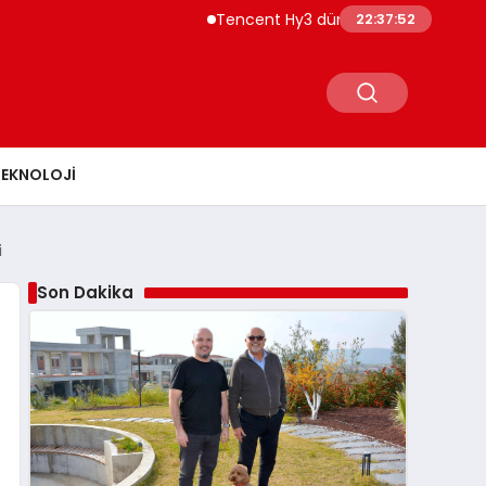
Tencent Hy3 dünya genelinde kullanıma sunu
22:37:53
TEKNOLOJI
i
Son Dakika