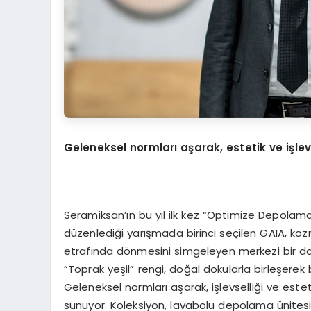
Geleneksel normları aşarak, estetik ve işlevs
Seramiksan’ın bu yıl ilk kez “Optimize Depolama
düzenlediği yarışmada birinci seçilen GAIA, ko
etrafında dönmesini simgeleyen merkezi bir dair
“Toprak yeşil” rengi, doğal dokularla birleşere
Geleneksel normları aşarak, işlevselliği ve est
sunuyor. Koleksiyon, lavabolu depolama ünitesi