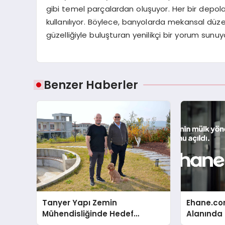
gibi temel parçalardan oluşuyor. Her bir depola
kullanılıyor. Böylece, banyolarda mekansal d
güzelliğiyle buluşturan yenilikçi bir yorum sunuy
Benzer Haberler
Tanyer Yapı Zemin
Ehane.co
Mühendisliğinde Hedef
Alanında T
Büyüttü
Gerçekleş