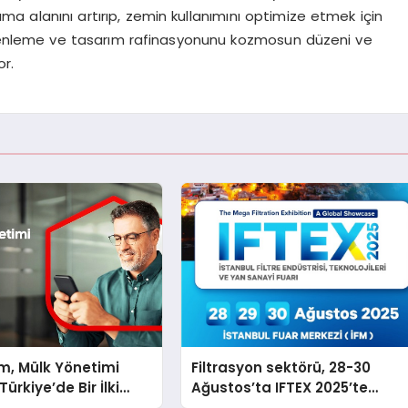
ma alanını artırıp, zemin kullanımını optimize etmek için
üzenleme ve tasarım rafinasyonunu kozmosun düzeni ve
or.
m, Mülk Yönetimi
Filtrasyon sektörü, 28-30
ürkiye’de Bir İlki
Ağustos’ta IFTEX 2025’te
tirmek İçin Yayında
buluşacak