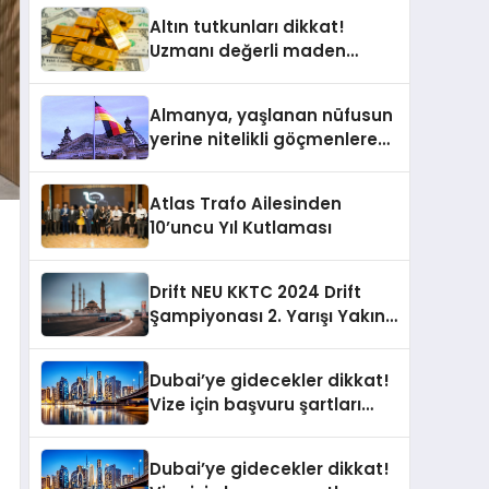
Altın tutkunları dikkat!
Uzmanı değerli maden
yatırımcılarını uyardı!
Almanya, yaşlanan nüfusun
yerine nitelikli göçmenlere
kapılarını açıyor
Atlas Trafo Ailesinden
10’uncu Yıl Kutlaması
Drift NEU KKTC 2024 Drift
Şampiyonası 2. Yarışı Yakın
Doğu Kampüsünde
Gerçekleştirildi
Dubai’ye gidecekler dikkat!
Vize için başvuru şartları
değişti
Dubai’ye gidecekler dikkat!