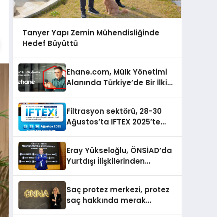
Tanyer Yapı Zemin Mühendisliğinde
Hedef Büyüttü
Ehane.com, Mülk Yönetimi
Alanında Türkiye’de Bir İlki
Gerçekleştirmek İçin
Yayında
Filtrasyon sektörü, 28-30
Ağustos’ta IFTEX 2025’te
buluşacak
Eray Yükseloğlu, ÖNSİAD’da
Yurtdışı İlişkilerinden
Sorumlu Genel Başkan
Yardımcısı Oldu
Saç protez merkezi, protez
saç hakkında merak
edilenleri anlattı