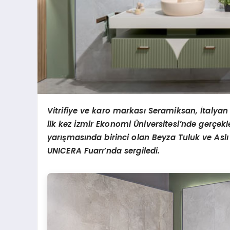
Vitrifiye ve karo markası Seramiksan, İtalyan
ilk kez İzmir Ekonomi
Ü
niversitesi
’
nde gerçekle
yarış
mas
ında birinci olan Beyza Tuluk ve Asl
UNICERA Fuarı’nda sergiledi.