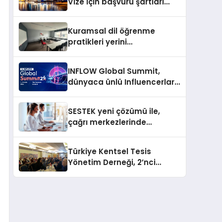
Vize için başvuru şartları
değişti
Kuramsal dil öğrenme
pratikleri yerini
performansa dayalı
iletişime bırakıyor
INFLOW Global Summit,
dünyaca ünlü Influencerları
İstanbul’da buluşturuyor
SESTEK yeni çözümü ile,
çağrı merkezlerinde
kapasite planlama
verimliliğini 4 kat artırıyor
Türkiye Kentsel Tesis
Yönetim Derneği, 2’nci
Yönetim Kurulu Çalışma
Kampı düzenlendi