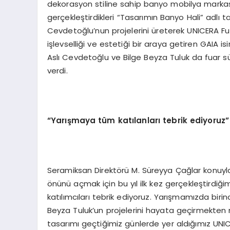
dekorasyon stiline sahip banyo mobilya markası
gerçekleştirdikleri “Tasarımın Banyo Hali” adlı 
Cevdetoğlu’nun projelerini üreterek UNICERA Fua
işlevselliği ve estetiği bir araya getiren GAIA i
Aslı Cevdetoğlu ve Bilge Beyza Tuluk da fuar süre
verdi.
“
Yarışmaya tüm katılanları tebrik ediyoruz”
Seramiksan Direktörü M. Süreyya Çağlar konuyla il
önünü açmak için bu yıl ilk kez gerçekleştirdiği
katılımcıları tebrik ediyoruz. Yarışmamızda biri
Beyza Tuluk’un projelerini hayata geçirmekte
tasarımı geçtiğimiz günlerde yer aldığımız UNICE