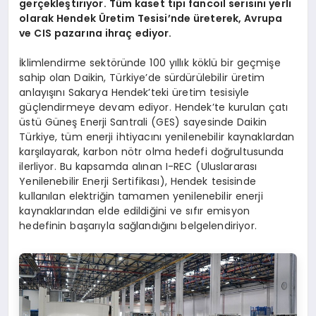
gerçekleştiriyor. T
üm kaset tipi fancoil serisini yerli
olarak Hendek
Ü
retim Tesisi’nde üreterek,
Avrupa
ve CIS pazarına ihraç ediyor.
İklimlendirme sektöründe 100 yıllık köklü bir geçmişe
sahip olan Daikin, Türkiye’de sürdürülebilir üretim
anlayışını Sakarya Hendek’teki üretim tesisiyle
güçlendirmeye devam ediyor. Hendek’te kurulan çatı
üstü Güneş Enerji Santrali (GES) sayesinde Daikin
Türkiye, tüm enerji ihtiyacını yenilenebilir kaynaklardan
karşılayarak, karbon nötr olma hedefi doğrultusunda
ilerliyor. Bu kapsamda alınan I-REC (Uluslararası
Yenilenebilir Enerji Sertifikası), Hendek tesisinde
kullanılan elektriğin tamamen yenilenebilir enerji
kaynaklarından elde edildiğini ve sıfır emisyon
hedefinin başarıyla sağlandığını belgelendiriyor.