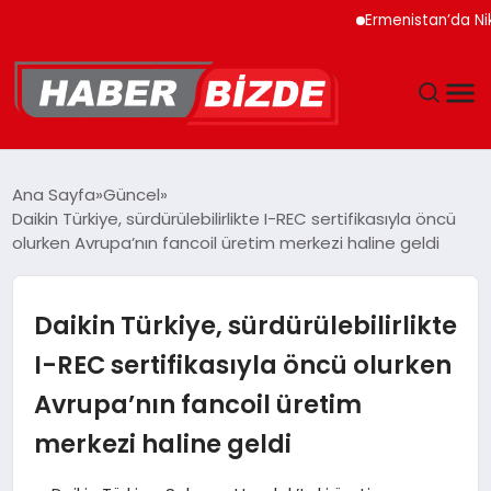
Ermenistan’da Nikol Paş
GÜNCEL
Ana Sayfa
Güncel
Daikin Türkiye, sürdürülebilirlikte I-REC sertifikasıyla öncü
YAŞAM
olurken Avrupa’nın fancoil üretim merkezi haline geldi
EKONOMI
Daikin Türkiye, sürdürülebilirlikte
EĞITIM
I-REC sertifikasıyla öncü olurken
Avrupa’nın fancoil üretim
MAGAZIN
merkezi haline geldi
SPOR