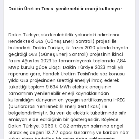
Daikin Üretim Tesisi yenilenebilir enerji kullanıyor
Daikin Türkiye, sürdürülebilirlik yolundaki adımlarını
Hendek’teki GES (Güneş Enerji Santrali) projesi ile
hızlandırdı. Daikin Türkiye, ilk fazını 2020 yılında hayata
geçirdiği GES (Güneş Enerji Santrali) projesinin ikinci
fazını Ağustos 2023’te tamamlayarak toplamda 7,84
MWp kurulu güce ulaştı. Daikin Türkiye 2023 mali yılı
raporuna göre, Hendek Üretim Tesisi’nde söz konusu
yılda GES projesinden ürettiği enerjiyi ihraç ederek
tükettiği toplam 9.634 MWh elektrik enerjisinin
tamamının yenilenebilir enerji kaynaklarından
kullanıldığını dünyanın en yaygın sertifikasyonu I-REC
(Uluslararası Yenilenebilir Enerji Sertifikası) ile
belgelendirilmiştir. Bu veri de elektrik tüketiminde sıfır
emisyon elde edildiğinin bir göstergesidir. Böylece
Daikin Türkiye, 3.969 t-CO2 emisyon salımına engel
olarak eş değeri 112.717 ağacı kurtarmış ve karbon nötr
şirket olma hedefine bir adım daha yaklaşmıştır.