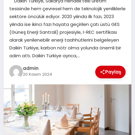
Daikin Türkiye, Sakarya Hendek’teki üretim
TEKNOLOJI
tesisinde hem çevresel hem de teknolojik yeniliklerle
sektöre öncülük ediyor. 2020 yılında ilk fazı, 2023
yılında ise ikinci fazı hayata geçirilen çatı üstü GES
(Güneş Enerji Santrali) projesiyle, I-REC sertifikası
alarak yenilenebilir enerji taahhütlerini belgeleyen
Daikin Türkiye, karbon nötr olma yolunda önemli bir
adım attı. Daikin Türkiye ayrıca,…
admin
Paylaş
20 Kasım 2024