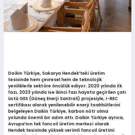
Daikin Türkiye, Sakarya Hendek
’
teki üretim
tesisinde hem çevresel hem de teknolojik
yeniliklerle sekt
ö
re
ö
ncülük ediyor. 2020 yılında ilk
fazı, 2023 yılında ise ikinci fazı hayata geçirilen çatı
üstü
GES (G
üneş Enerji Santrali) projesiyle, I-REC
sertifikası alarak yenilenebilir enerji taahhütlerini
belgeleyen Daikin Türkiye, karbon n
ö
tr olma
yolunda
ö
nemli bir adı
m att
ı. Daikin Türkiye ayrıca,
Avrupa
’
nın tek fancoil üretim merkezi olarak
Hendek tesisinde yüksek verimli fancoil üretimi