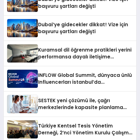
başvuru şartları değişti
Dubai’ye gidecekler dikkat! Vize için
başvuru şartları değişti
Kuramsal dil öğrenme pratikleri yerini
performansa dayalı iletişime
bırakıyor
INFLOW Global Summit, dünyaca ünlü
Influencerları İstanbul’da
buluşturuyor
SESTEK yeni çözümü ile, çağrı
merkezlerinde kapasite planlama
verimliliğini 4 kat artırıyor
Türkiye Kentsel Tesis Yönetim
Derneği, 2’nci Yönetim Kurulu Çalışma
Kampı düzenlendi