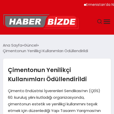
Ermenistan’da Nikol Paş
GÜNCEL
Ana Sayfa
Güncel
Çimentonun Yenilikçi Kullanımları Ödüllendirildi
YAŞAM
EKONOMI
Çimentonun Yenilikçi
Kullanımları Ödüllendirildi
EĞITIM
Çimento Endüstrisi İşverenleri Sendikası’nın (ÇEİS)
MAGAZIN
60. kuruluş yılını kutladığı organizasyonda,
çimentonun estetik ve yenilikçi kullanımını teşvik
SPOR
etmek için düzenlediği Yapı Tasarım Yarışması’nın