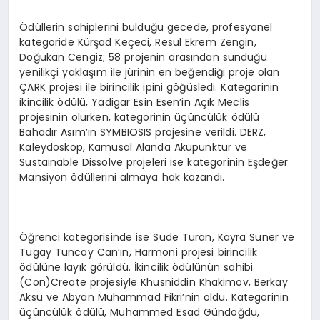
Ödüllerin sahiplerini bulduğu gecede, profesyonel
kategoride Kürşad Keçeci, Resul Ekrem Zengin,
Doğukan Cengiz; 58 projenin arasından sunduğu
yenilikçi yaklaşım ile jürinin en beğendiği proje olan
ÇARK projesi ile birincilik ipini göğüsledi. Kategorinin
ikincilik ödülü, Yadigar Esin Esen’in Açık Meclis
projesinin olurken, kategorinin üçüncülük ödülü
Bahadır Asım’ın SYMBIOSIS projesine verildi. DERZ,
Kaleydoskop, Kamusal Alanda Akupunktur ve
Sustainable Dissolve projeleri ise kategorinin Eşdeğer
Mansiyon ödüllerini almaya hak kazandı.
Öğrenci kategorisinde ise Sude Turan, Kayra Suner ve
Tugay Tuncay Can’ın, Harmoni projesi birincilik
ödülüne layık görüldü. İkincilik ödülünün sahibi
(Con)Create projesiyle Khusniddin Khakimov, Berkay
Aksu ve Abyan Muhammad Fikri’nin oldu. Kategorinin
üçüncülük ödülü, Muhammed Esad Gündoğdu,