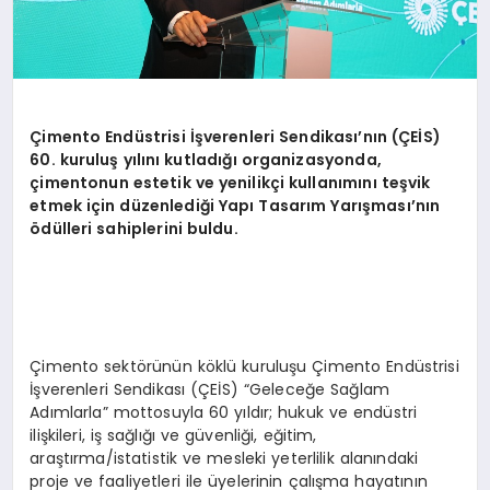
Ç
imento End
ü
strisi
İşverenleri Sendikası’nın (ÇEİS)
60. kuruluş yılını kutladığı organizasyonda,
çimentonun estetik ve yenilikçi kullanımını teşvik
etmek iç
in d
üzenlediği Yapı Tasarım Yarış
mas
ı’nın
ö
dülleri sahiplerini buldu.
Çimento sektörünün köklü kuruluşu Çimento Endüstrisi
İşverenleri Sendikası (ÇEİS) “Geleceğe Sağlam
Adımlarla” mottosuyla 60 yıldır; hukuk ve endüstri
ilişkileri, iş sağlığı ve güvenliği, eğitim,
araştırma/istatistik ve mesleki yeterlilik alanındaki
proje ve faaliyetleri ile üyelerinin çalışma hayatının