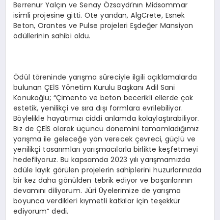
Berrenur Yalçın ve Senay Özsaydı’nın Midsommar
isimli projesine gitti. Öte yandan, AlgCrete, Esnek
Beton, Orantes ve Pulse projeleri Eşdeğer Mansiyon
ödüllerinin sahibi oldu.
Ödül töreninde yarışma süreciyle ilgili açıklamalarda
bulunan ÇEİS Yönetim Kurulu Başkanı Adil Sani
Konukoğlu; “Çimento ve beton becerikli ellerde çok
estetik, yenilikçi ve sıra dışı formlara evrilebiliyor.
Böylelikle hayatımızı ciddi anlamda kolaylaştırabiliyor.
Biz de ÇEİS olarak üçüncü dönemini tamamladığımız
yarışma ile geleceğe yön verecek çevreci, güçlü ve
yenilikçi tasarımları yarışmacılarla birlikte keşfetmeyi
hedefliyoruz. Bu kapsamda 2023 yılı yarışmamızda
ödüle layık görülen projelerin sahiplerini huzurlarınızda
bir kez daha gönülden tebrik ediyor ve başarılarının
devamını diliyorum. Jüri Üyelerimize de yarışma
boyunca verdikleri kıymetli katkılar için teşekkür
ediyorum” dedi.