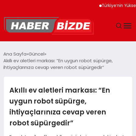
Türkiye’nin Yüksek Teknol
GÜNCEL
Ana Sayfa
Güncel
Akıllı ev aletleri markası: “En uygun robot süpürge,
YAŞAM
ihtiyaçlarınıza cevap veren robot süpürgedir”
EKONOMI
Akıllı ev aletleri markası: “En
EĞITIM
uygun robot süpürge,
ihtiyaçlarınıza cevap veren
MAGAZIN
robot süpürgedir”
SPOR