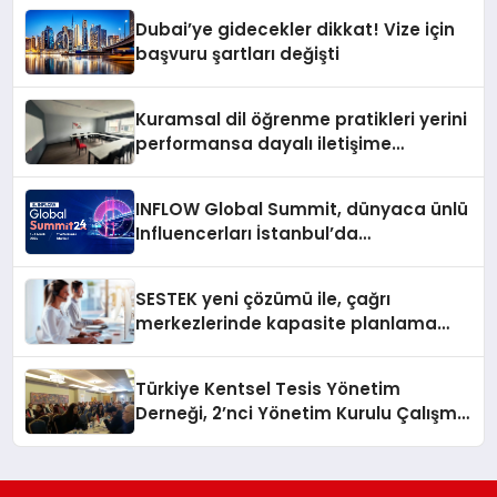
Dubai’ye gidecekler dikkat! Vize için
başvuru şartları değişti
Kuramsal dil öğrenme pratikleri yerini
performansa dayalı iletişime
bırakıyor
INFLOW Global Summit, dünyaca ünlü
Influencerları İstanbul’da
buluşturuyor
SESTEK yeni çözümü ile, çağrı
merkezlerinde kapasite planlama
verimliliğini 4 kat artırıyor
Türkiye Kentsel Tesis Yönetim
Derneği, 2’nci Yönetim Kurulu Çalışma
Kampı düzenlendi