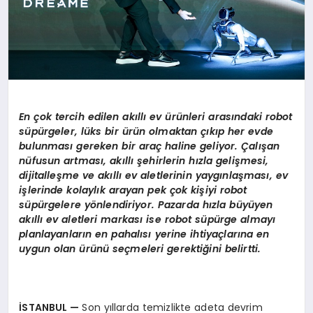
En
çok tercih edilen akıllı
ev
ürünleri arasındaki r
obot
s
üpürgeler, lüks bir ürün olmaktan çıkıp her evde
bulunması gereken bir araç haline geliyor. Çalışan
nüfusun artması, akıllı şehirlerin hızla gelişmesi,
dijitalleşme ve akıllı ev aletlerinin yaygınlaş
mas
ı, ev
işlerinde kolaylık arayan pek çok kişiyi robot
süpürgelere y
ö
nlendiriyor. Pazarda hızla büyüyen
akıllı ev aletleri markası
ise robot s
üpürge almayı
planlayanların en pahalısı yerine ihtiyaçlarına en
uygun olan ürünü seçmeleri gerektiğini belirtti.
İSTANBUL
—
Son yıllarda temizlikte adeta devrim