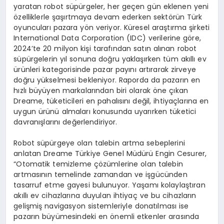
yaratan robot süpürgeler, her geçen gün eklenen yeni
özelliklerle şaşırtmaya devam ederken sektörün Türk
oyuncuları pazara yön veriyor. Küresel araştırma şirketi
International Data Corporation (IDC) verilerine göre,
2024’te 20 milyon kişi tarafından satın alınan robot
süpürgelerin yıl sonuna doğru yaklaşırken tüm akıllı ev
ürünleri kategorisinde pazar payını artırarak zirveye
doğru yükselmesi bekleniyor. Raporda da pazarın en
hızlı büyüyen markalarından biri olarak öne çıkan
Dreame, tüketicileri en pahalısını değil, ihtiyaçlarına en
uygun ürünü almaları konusunda uyarırken tüketici
davranışlarını değerlendiriyor.
Robot süpürgeye olan talebin artma sebeplerini
anlatan Dreame Türkiye Genel Müdürü Engin Cesurer,
“Otomatik temizleme çözümlerine olan talebin
artmasının temelinde zamandan ve işgücünden
tasarruf etme gayesi bulunuyor. Yaşamı kolaylaştıran
akıllı ev cihazlarına duyulan ihtiyaç ve bu cihazların
gelişmiş navigasyon sistemleriyle donatılması ise
pazarın büyümesindeki en önemli etkenler arasında