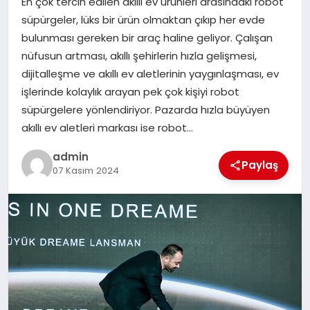
En çok tercih edilen akıllı ev ürünleri arasındaki robot
TEKNOLOJI
süpürgeler, lüks bir ürün olmaktan çıkıp her evde
bulunması gereken bir araç haline geliyor. Çalışan
nüfusun artması, akıllı şehirlerin hızla gelişmesi,
dijitalleşme ve akıllı ev aletlerinin yaygınlaşması, ev
işlerinde kolaylık arayan pek çok kişiyi robot
süpürgelere yönlendiriyor. Pazarda hızla büyüyen
akıllı ev aletleri markası ise robot…
admin
Paylaş
07 Kasım 2024