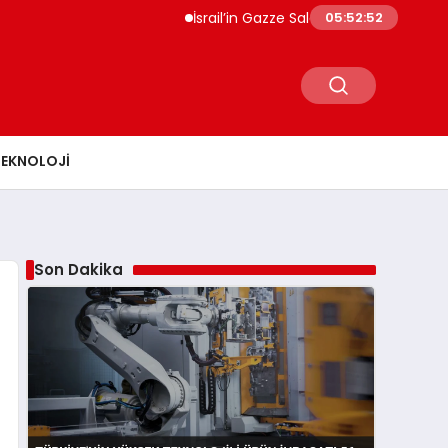
İsrail’in Gazze Saldırılarında Can Kaybı 73 Bin 381’e Y
05:52:54
TEKNOLOJI
Son Dakika