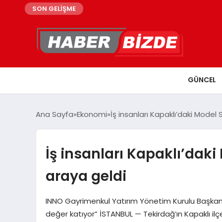
SON GELİŞME
GÜNCEL
Ana Sayfa
Ekonomi
İş insanları Kapaklı’daki Model
İş insanları Kapaklı’daki
araya geldi
INNO Gayrimenkul Yatırım Yönetim Kurulu Başkan 
değer katıyor” İSTANBUL — Tekirdağ’ın Kapaklı i