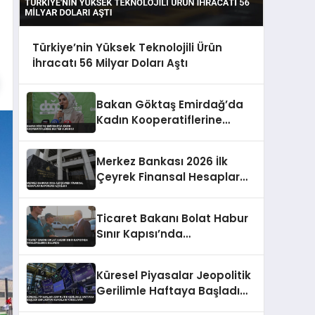
Türkiye’nin Yüksek Teknolojili Ürün
İhracatı 56 Milyar Doları Aştı
Bakan Göktaş Emirdağ’da
Kadın Kooperatiflerine
Destek Vurgusu
Merkez Bankası 2026 İlk
Çeyrek Finansal Hesaplar
Raporunu Açıkladı
Ticaret Bakanı Bolat Habur
Sınır Kapısı’nda
İncelemelerde Bulundu
Küresel Piyasalar Jeopolitik
Gerilimle Haftaya Başladı
Enflasyon Kaygıları