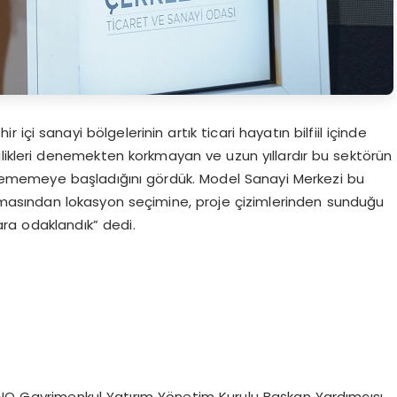
 içi sanayi bölgelerinin artık ticari hayatın bilfiil içinde
ilikleri denemekten korkmayan ve uzun yıllardır bu sektörün
verememeye başladığını gördük. Model Sanayi Merkezi bu
amasından lokasyon seçimine, proje çizimlerinden sunduğu
ra odaklandık” dedi.
NNO Gayrimenkul Yatırım Yönetim Kurulu Başkan Yardımcısı