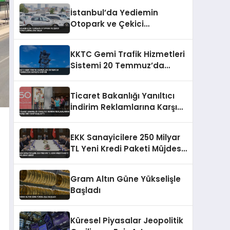
Yükseliyor
İstanbul’da Yediemin
Otopark ve Çekici
Ücretlerine Zam Geldi
KKTC Gemi Trafik Hizmetleri
Sistemi 20 Temmuz’da
Devreye Giriyor
Ticaret Bakanlığı Yanıltıcı
İndirim Reklamlarına Karşı
Sıkı Takip Başlattı
EKK Sanayicilere 250 Milyar
TL Yeni Kredi Paketi Müjdesi
Verdi
Gram Altın Güne Yükselişle
Başladı
Küresel Piyasalar Jeopolitik