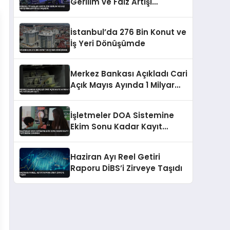
Gerilim ve Faiz Artışı
Beklentisiyle Düşüşte
İstanbul’da 276 Bin Konut ve
İş Yeri Dönüşümde
Merkez Bankası Açıkladı Cari
Açık Mayıs Ayında 1 Milyar
Doları Aştı
İşletmeler DOA Sistemine
Ekim Sonu Kadar Kayıt
Yaptırmak Zorunda
Haziran Ayı Reel Getiri
Raporu DİBS’i Zirveye Taşıdı