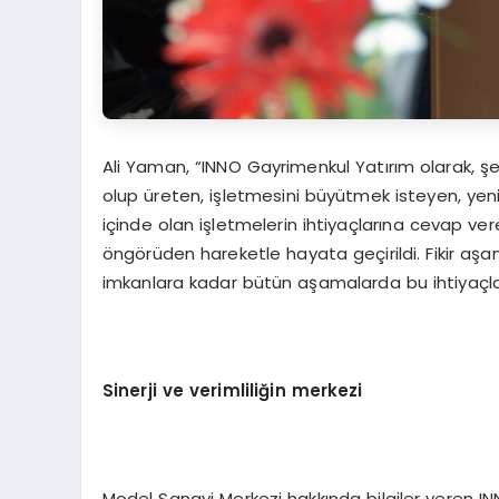
Ali Yaman, “INNO Gayrimenkul Yatırım olarak, şehir
olup üreten, işletmesini büyütmek isteyen, yen
içinde olan işletmelerin ihtiyaçlarına cevap 
öngörüden hareketle hayata geçirildi. Fikir aş
imkanlara kadar bütün aşamalarda bu ihtiyaçla
Sinerji ve verimliliğin merkezi
Model Sanayi Merkezi hakkında bilgiler veren I