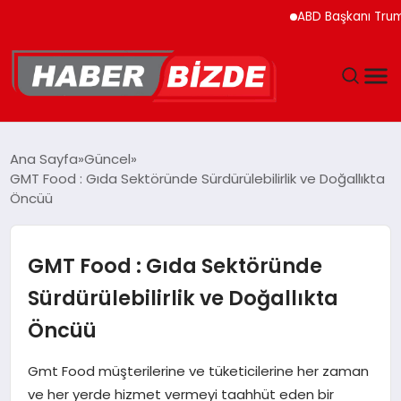
ABD Başkanı Trump’ın H
GÜNCEL
Ana Sayfa
Güncel
GMT Food : Gıda Sektöründe Sürdürülebilirlik ve Doğallıkta
YAŞAM
Öncüü
EKONOMI
GMT Food : Gıda Sektöründe
EĞITIM
Sürdürülebilirlik ve Doğallıkta
Öncüü
MAGAZIN
Gmt Food müşterilerine ve tüketicilerine her zaman
SPOR
ve her yerde hizmet vermeyi taahhüt eden bir