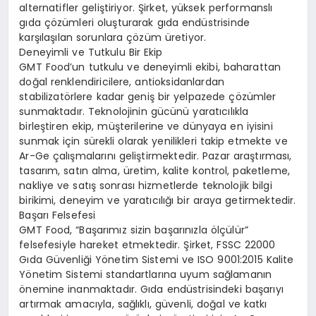
alternatifler geliştiriyor. Şirket, yüksek performanslı
gıda çözümleri oluşturarak gıda endüstrisinde
karşılaşılan sorunlara çözüm üretiyor.
Deneyimli ve Tutkulu Bir Ekip
GMT Food’un tutkulu ve deneyimli ekibi, baharattan
doğal renklendiricilere, antioksidanlardan
stabilizatörlere kadar geniş bir yelpazede çözümler
sunmaktadır. Teknolojinin gücünü yaratıcılıkla
birleştiren ekip, müşterilerine ve dünyaya en iyisini
sunmak için sürekli olarak yenilikleri takip etmekte ve
Ar-Ge çalışmalarını geliştirmektedir. Pazar araştırması,
tasarım, satın alma, üretim, kalite kontrol, paketleme,
nakliye ve satış sonrası hizmetlerde teknolojik bilgi
birikimi, deneyim ve yaratıcılığı bir araya getirmektedir.
Başarı Felsefesi
GMT Food, “Başarımız sizin başarınızla ölçülür”
felsefesiyle hareket etmektedir. Şirket, FSSC 22000
Gıda Güvenliği Yönetim Sistemi ve ISO 9001:2015 Kalite
Yönetim Sistemi standartlarına uyum sağlamanın
önemine inanmaktadır. Gıda endüstrisindeki başarıyı
artırmak amacıyla, sağlıklı, güvenli, doğal ve katkı