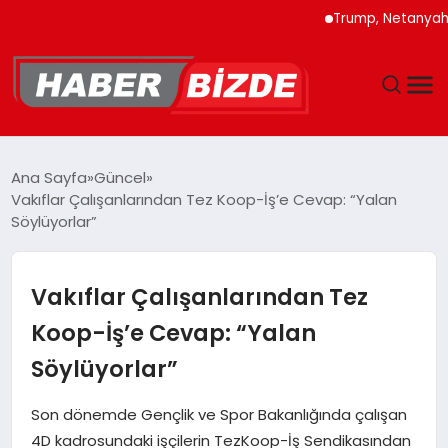
Trump, Netanyahu’ya İran
GÜNCEL
Ana Sayfa
Güncel
Vakıflar Çalışanlarından Tez Koop-İş’e Cevap: “Yalan
YAŞAM
Söylüyorlar”
EKONOMI
Vakıflar Çalışanlarından Tez
EĞITIM
Koop-İş’e Cevap: “Yalan
Söylüyorlar”
MAGAZIN
Son dönemde Gençlik ve Spor Bakanlığında çalışan
SPOR
4D kadrosundaki işçilerin TezKoop-İş Sendikasından