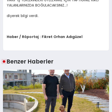
VAKIF İŞ YERLERİNDEKİ ÜYELERİMİZ İÇİN YAPTIĞINIZ KİRLİ
YALANLARINIZDA BOĞULACAKSINIZ…!
diyerek bilgi verdi.
Haber / Röportaj : Fikret Orhan Adıgüzel
Benzer Haberler