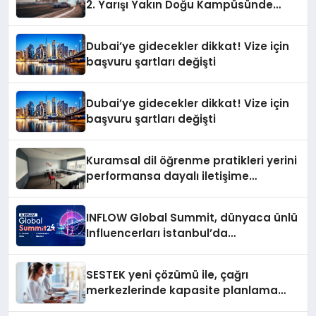
2. Yarışı Yakın Doğu Kampüsünde
Gerçekleştirildi
Dubai’ye gidecekler dikkat! Vize için
başvuru şartları değişti
Dubai’ye gidecekler dikkat! Vize için
başvuru şartları değişti
Kuramsal dil öğrenme pratikleri yerini
performansa dayalı iletişime
bırakıyor
INFLOW Global Summit, dünyaca ünlü
Influencerları İstanbul’da
buluşturuyor
SESTEK yeni çözümü ile, çağrı
merkezlerinde kapasite planlama
verimliliğini 4 kat artırıyor