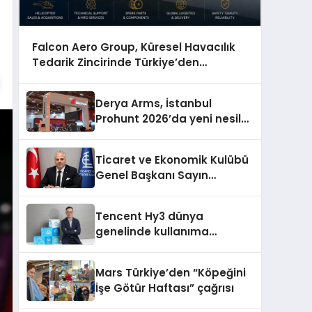
Falcon Aero Group, Küresel Havacılık
Tedarik Zincirinde Türkiye’den
Dünyaya Açılıyor
Derya Arms, İstanbul
Prohunt 2026’da yeni nesil
ürünlerini ve global marka
vizyonunu sergiledi
Ticaret ve Ekonomik Kulübü
Genel Başkanı Sayın
Mehmet Ulutaş, ekonomiye
dair yaptığı açıklamada
Tencent Hy3 dünya
şunları kaydetti:
genelinde kullanıma
sunuldu
Mars Türkiye’den “Köpeğini
İşe Götür Haftası” çağrısı