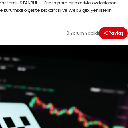
gösterdi. İSTANBUL — Kripto para birimleriyle özdeşleşen
kçe kurumsal ölçekte blokzinciri ve Web3 gibi yeniliklerin
0 Yorum Yapıldı
Paylaş