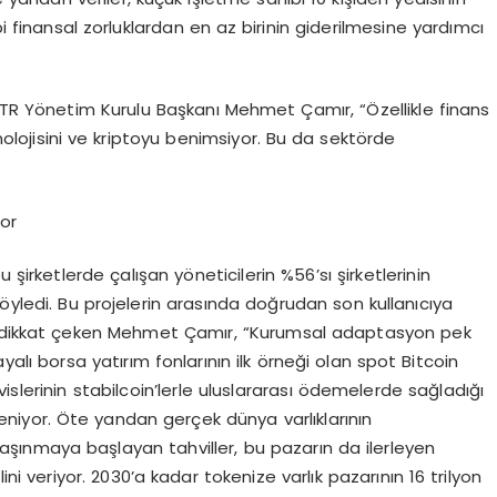
bi finansal zorluklardan en az birinin giderilmesine yardımcı
X TR Yönetim Kurulu Başkanı Mehmet Çamır, “Özellikle finans
nolojisini ve kriptoyu benimsiyor. Bu da sektörde
yor
 şirketlerde çalışan yöneticilerin %56’sı şirketlerinin
ı söyledi. Bu projelerin arasında doğrudan son kullanıcıya
dikkat çeken Mehmet Çamır, “Kurumsal adaptasyon pek
ayalı borsa yatırım fonlarının ilk örneği olan spot Bitcoin
slerinin stabilcoin’lerle uluslararası ödemelerde sağladığı
seniyor. Öte yandan gerçek dünya varlıklarının
taşınmaya başlayan tahviller, bu pazarın da ilerleyen
i veriyor. 2030’a kadar tokenize varlık pazarının 16 trilyon