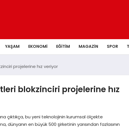
YAŞAM
EKONOMI
EĞITIM
MAGAZIN
SPOR
inciri projelerine hız veriyor
eri blokzinciri projelerine hız
ışına çıktıkça, bu yeni teknolojinin kurumsal ölçekte
ma, dünyanın en büyük 500 şirketinin yarısından fazlasının