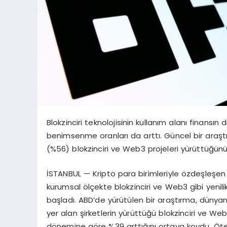
Blokzinciri teknolojisinin kullanım alanı finansın
benimsenme oranları da arttı. Güncel bir araştı
(%56) blokzinciri ve Web3 projeleri yürüttüğünü
İSTANBUL — Kripto para birimleriyle özdeşleşen b
kurumsal ölçekte blokzinciri ve Web3 gibi yeni
başladı. ABD’de yürütülen bir araştırma, dünyanı
yer alan şirketlerin yürüttüğü blokzinciri ve Web3
dönemine göre %39 arttığını ortaya koydu. Öte y