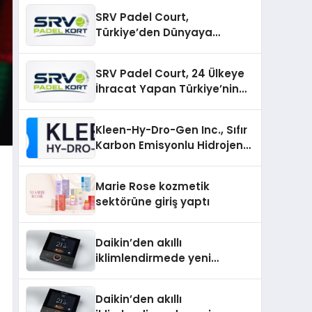
SRV Padel Court,
Türkiye’den Dünyaya
Uzanan Padel Kort
Üretiminde Güvenin Adresi
SRV Padel Court, 24 Ülkeye
İhracat Yapan Türkiye’nin
Padel Kortu Üretim Gücü
Kleen-Hy-Dro-Gen Inc., Sıfır
Karbon Emisyonlu Hidrojen
Isıtma Teknolojisinde ISO ve
TSSA Düzenleyici Onaylarını
Marie Rose kozmetik
Aldı
sektörüne giriş yaptı
Daikin’den akıllı
iklimlendirmede yeni
dönem: Madoka Plus
Türkiye’de
Daikin’den akıllı