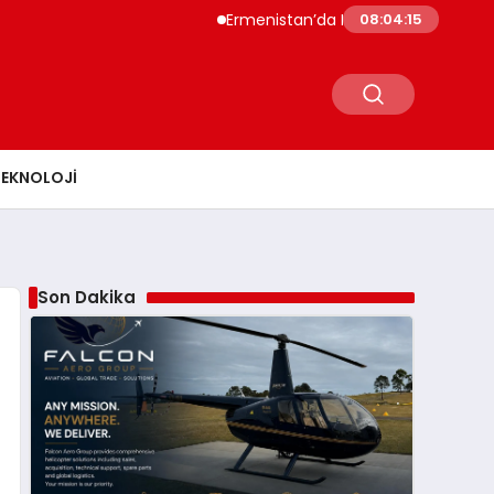
Ermenistan’da Nikol Paşinyan Hükümet İsti
08:04:16
TEKNOLOJI
Son Dakika