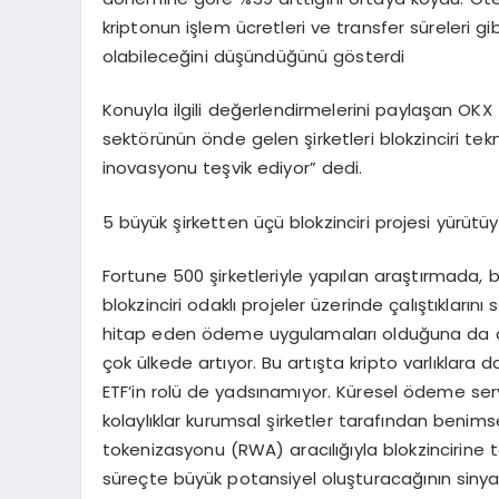
kriptonun işlem ücretleri ve transfer süreleri gi
olabileceğini düşündüğünü gösterdi
Konuyla ilgili değerlendirmelerini paylaşan OK
sektörünün önde gelen şirketleri blokzinciri tek
inovasyonu teşvik ediyor” dedi.
5 büyük şirketten üçü blokzinciri projesi yürütü
Fortune 500 şirketleriyle yapılan araştırmada, bu
blokzinciri odaklı projeler üzerinde çalıştıkların
hitap eden ödeme uygulamaları olduğuna da 
çok ülkede artıyor. Bu artışta kripto varlıklara d
ETF’in rolü de yadsınamıyor. Küresel ödeme servi
kolaylıklar kurumsal şirketler tarafından benim
tokenizasyonu (RWA) aracılığıyla blokzincirine 
süreçte büyük potansiyel oluşturacağının sinyalin