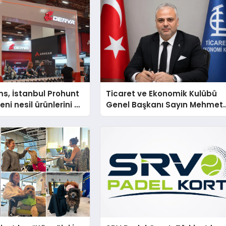
s, İstanbul Prohunt
Ticaret ve Ekonomik Kulübü
ni nesil ürünlerini ve
Genel Başkanı Sayın Mehmet
arka vizyonunu
Ulutaş, ekonomiye dair yaptığ
açıklamada şunları kaydetti: