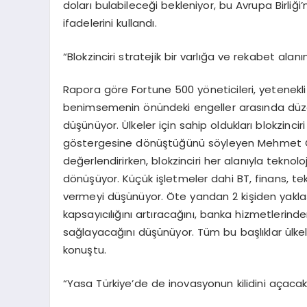
doları bulabileceği bekleniyor, bu Avrupa Birliği’
ifadelerini kullandı.
“Blokzinciri stratejik bir varlığa ve rekabet ala
Rapora göre Fortune 500 yöneticileri, yetenekli v
benimsemenin önündeki engeller arasında düzenl
düşünüyor. Ülkeler için sahip oldukları blokzincir
göstergesine dönüştüğünü söyleyen Mehmet Çamı
değerlendirirken, blokzinciri her alanıyla tekno
dönüşüyor. Küçük işletmeler dahi BT, finans, tek
vermeyi düşünüyor. Öte yandan 2 kişiden yaklaşık 
kapsayıcılığını artıracağını, banka hizmetlerind
sağlayacağını düşünüyor. Tüm bu başlıklar ülkel
konuştu.
“Yasa Türkiye’de de inovasyonun kilidini açacak