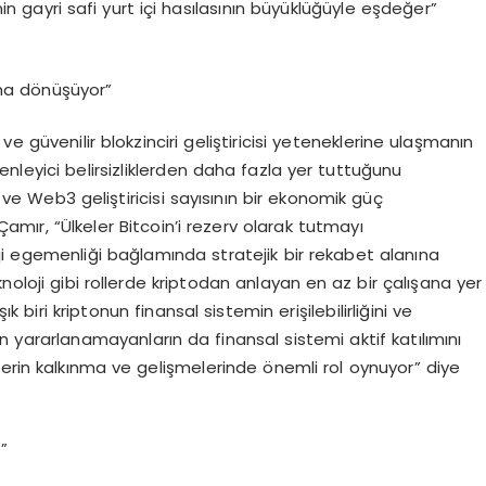
nin gayri safi yurt içi hasılasının büyüklüğüyle eşdeğer”
nına dönüşüyor”
e güvenilir blokzinciri geliştiricisi yeteneklerine ulaşmanın
eyici belirsizliklerden daha fazla yer tuttuğunu
i ve Web3 geliştiricisi sayısının bir ekonomik güç
r, “Ülkeler Bitcoin’i rezerv olarak tutmayı
loji egemenliği bağlamında stratejik bir rekabet alanına
noloji gibi rollerde kriptodan anlayan en az bir çalışana yer
biri kriptonun finansal sistemin erişilebilirliğini ve
en yararlanamayanların da finansal sistemi aktif katılımını
erin kalkınma ve gelişmelerinde önemli rol oynuyor” diye
”