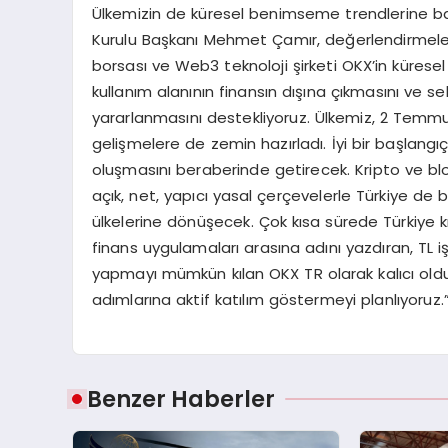
Ülkemizin de küresel benimseme trendlerine ba
Kurulu Başkanı Mehmet Çamır, değerlendirmelerin
borsası ve Web3 teknoloji şirketi OKX’in küresel
kullanım alanının finansın dışına çıkmasını ve sek
yararlanmasını destekliyoruz. Ülkemiz, 2 Temmuz
gelişmelere de zemin hazırladı. İyi bir başlangı
oluşmasını beraberinde getirecek. Kripto ve blokz
açık, net, yapıcı yasal çerçevelerle Türkiye d
ülkelerine dönüşecek. Çok kısa sürede Türkiye 
finans uygulamaları arasına adını yazdıran, TL i
yapmayı mümkün kılan OKX TR olarak kalıcı old
adımlarına aktif katılım göstermeyi planlıyoruz.
Benzer Haberler