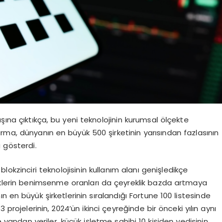
 dışına çıktıkça, bu yeni teknolojinin kurumsal ölçekte
rma, dünyanın en büyük 500 şirketinin yarısından fazlasının
 gösterdi.
lokzinciri teknolojisinin kullanım alanı genişledikçe
liklerin benimsenme oranları da çeyreklik bazda artmaya
n en büyük şirketlerinin sıralandığı Fortune 100 listesinde
 projelerinin, 2024’ün ikinci çeyreğinde bir önceki yılın aynı
andan veriler, küçük işletme sahibi 10 kişiden yedisinin