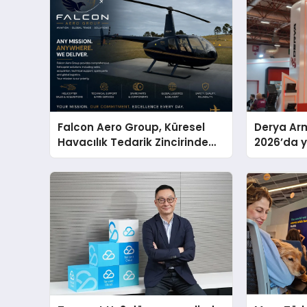
Falcon Aero Group, Küresel
Derya Arm
Havacılık Tedarik Zincirinde
2026’da ye
Türkiye’den Dünyaya Açılıyor
global m
sergiledi