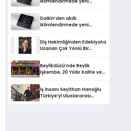
iklimlendirmede yeni
dönem: Madoka Plus
Türkiye’de
Daikin’den akıllı
iklimlendirmede yeni
dönem: Madoka Plus
Türkiye’de
Diş Hekimliğinden Edebiyata
Uzanan Çok Yönlü Bir
Yaşam: Yeşim Şahin Yaman
Beylikdüzü’nde Beylik
İşkembe, 20 Yıldır Kalite ve
Lezzetin Değişmeyen Adresi
İş İnsanı Seyithan Hanoğlu
Türkiye’yi Uluslararası
Arenada Tanıtmayı
Hedefliyor