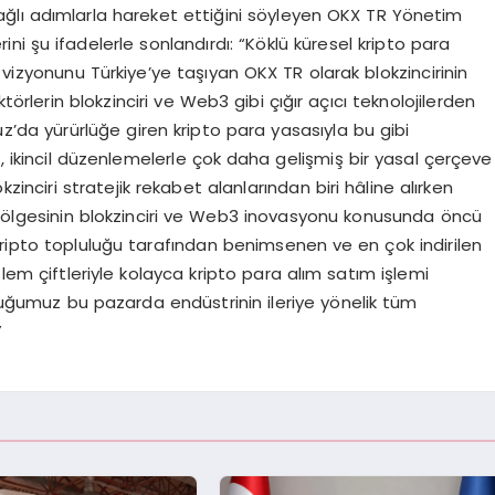
ğlı adımlarla hareket ettiğini söyleyen OKX TR Yönetim
i şu ifadelerle sonlandırdı: “Köklü küresel kripto para
 vizyonunu Türkiye’ye taşıyan OKX TR olarak blokzincirinin
törlerin blokzinciri ve Web3 gibi çığır açıcı teknolojilerden
’da yürürlüğe giren kripto para yasasıyla bu gibi
ç, ikincil düzenlemelerle çok daha gelişmiş bir yasal çerçeve
inciri stratejik rekabet alanlarından biri hâline alırken
e bölgesinin blokzinciri ve Web3 inovasyonu konusunda öncü
kripto topluluğu tarafından benimsenen ve en çok indirilen
şlem çiftleriyle kolayca kripto para alım satım işlemi
uğumuz bu pazarda endüstrinin ileriye yönelik tüm
”